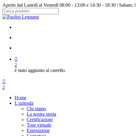
Salta
Aperto dal Lunedì al Venerdì 08:00 - 13:00 e 14:30 - 18:30 | Sabato: 
al
contenuto
Chiudi
principale
ricerca
facebook
instagram
cerca
account
2
è stato aggiunto al carrello.
Menu
cerca
account
2
Menu
Home
L’azienda
Chi siamo
La nostra storia
Certificazioni
Tour virtuale
Esposizione
Contattaci