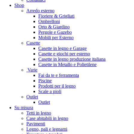
Shop
Arredo esterno
Fioriere & Grigliati
Ombrelloni
Orto & Giardino
Pergole e Gazebo
Mobili per Esterno
Casette
Casette in legno e Garage
Casette e giochi per esterno
Casette in legno produzione italiana
Casette in Metallo e Polietilene
Varie
Fai da te e ferramenta
Piscine
Prodotti per il legno
Scale a pioli
Outlet
Outlet
Su misura
Tetti in legno
Case abitabili in legno
Pavimenti
Legno, pali e legnami