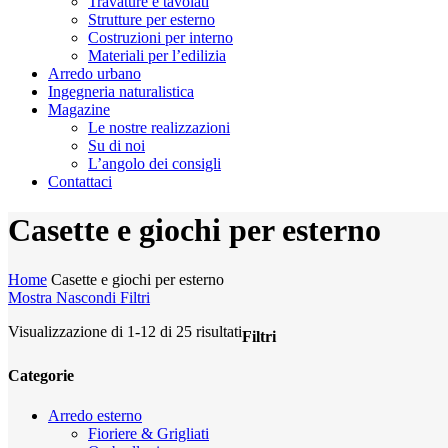
Travature e tavolati
Strutture per esterno
Costruzioni per interno
Materiali per l’edilizia
Arredo urbano
Ingegneria naturalistica
Magazine
Le nostre realizzazioni
Su di noi
L’angolo dei consigli
Contattaci
Casette e giochi per esterno
Home
Casette e giochi per esterno
Mostra
Nascondi
Filtri
Visualizzazione di 1-12 di 25 risultati
Filtri
Chiudi
Categorie
i
filtri
Arredo esterno
Fioriere & Grigliati