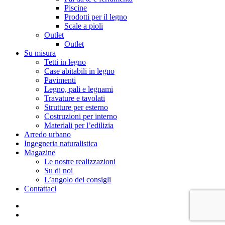
Piscine
Prodotti per il legno
Scale a pioli
Outlet
Outlet
Su misura
Tetti in legno
Case abitabili in legno
Pavimenti
Legno, pali e legnami
Travature e tavolati
Strutture per esterno
Costruzioni per interno
Materiali per l’edilizia
Arredo urbano
Ingegneria naturalistica
Magazine
Le nostre realizzazioni
Su di noi
L’angolo dei consigli
Contattaci
facebook
instagram