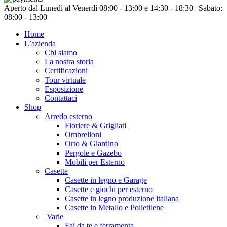
Chiudi
Aperto dal Lunedì al Venerdì 08:00 - 13:00 e 14:30 - 18:30 | Sabato:
menu
08:00 - 13:00
Home
L’azienda
Chi siamo
La nostra storia
Certificazioni
Tour virtuale
Esposizione
Contattaci
Shop
Arredo esterno
Fioriere & Grigliati
Ombrelloni
Orto & Giardino
Pergole e Gazebo
Mobili per Esterno
Casette
Casette in legno e Garage
Casette e giochi per esterno
Casette in legno produzione italiana
Casette in Metallo e Polietilene
Varie
Fai da te e ferramenta