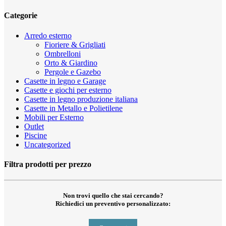
Chiudi
Categorie
i
filtri
Arredo esterno
Fioriere & Grigliati
Ombrelloni
Orto & Giardino
Pergole e Gazebo
Casette in legno e Garage
Casette e giochi per esterno
Casette in legno produzione italiana
Casette in Metallo e Polietilene
Mobili per Esterno
Outlet
Piscine
Uncategorized
Filtra prodotti per prezzo
Non trovi quello che stai cercando?
Richiedici un preventivo personalizzato: