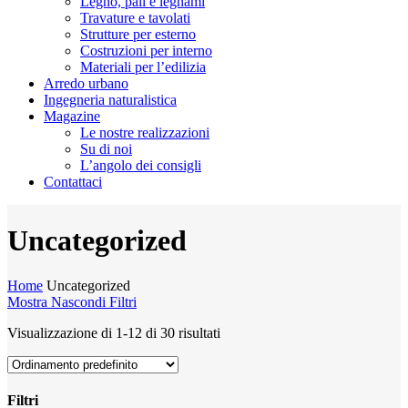
Legno, pali e legnami
Travature e tavolati
Strutture per esterno
Costruzioni per interno
Materiali per l’edilizia
Arredo urbano
Ingegneria naturalistica
Magazine
Le nostre realizzazioni
Su di noi
L’angolo dei consigli
Contattaci
Uncategorized
Home
Uncategorized
Mostra
Nascondi
Filtri
Visualizzazione di 1-12 di 30 risultati
Filtri