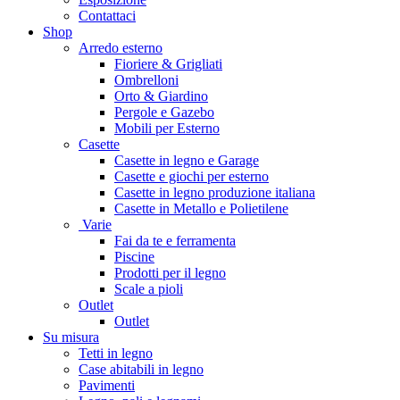
Contattaci
Shop
Arredo esterno
Fioriere & Grigliati
Ombrelloni
Orto & Giardino
Pergole e Gazebo
Mobili per Esterno
Casette
Casette in legno e Garage
Casette e giochi per esterno
Casette in legno produzione italiana
Casette in Metallo e Polietilene
Varie
Fai da te e ferramenta
Piscine
Prodotti per il legno
Scale a pioli
Outlet
Outlet
Su misura
Tetti in legno
Case abitabili in legno
Pavimenti