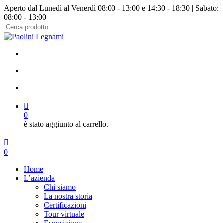
Salta
Aperto dal Lunedì al Venerdì 08:00 - 13:00 e 14:30 - 18:30 | Sabato:
al
08:00 - 13:00
contenuto
principale
Chiudi
ricerca
facebook
instagram
cerca
account
0
è stato aggiunto al carrello.
Menu
cerca
account
0
Menu
Home
L’azienda
Chi siamo
La nostra storia
Certificazioni
Tour virtuale
Esposizione