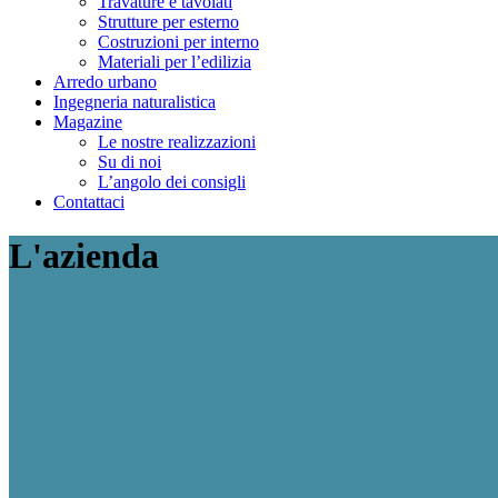
Travature e tavolati
Strutture per esterno
Costruzioni per interno
Materiali per l’edilizia
Arredo urbano
Ingegneria naturalistica
Magazine
Le nostre realizzazioni
Su di noi
L’angolo dei consigli
Contattaci
L'azienda