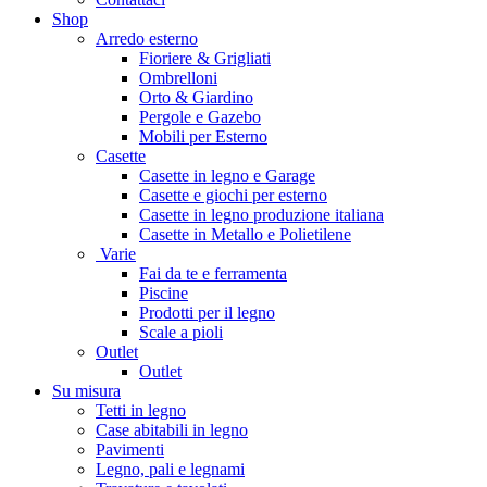
Shop
Arredo esterno
Fioriere & Grigliati
Ombrelloni
Orto & Giardino
Pergole e Gazebo
Mobili per Esterno
Casette
Casette in legno e Garage
Casette e giochi per esterno
Casette in legno produzione italiana
Casette in Metallo e Polietilene
Varie
Fai da te e ferramenta
Piscine
Prodotti per il legno
Scale a pioli
Outlet
Outlet
Su misura
Tetti in legno
Case abitabili in legno
Pavimenti
Legno, pali e legnami