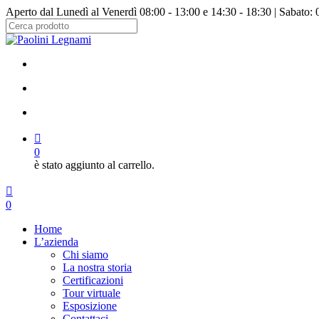
Salta
Aperto dal Lunedì al Venerdì 08:00 - 13:00 e 14:30 - 18:30 | Sabato: 
al
contenuto
Chiudi
principale
ricerca
facebook
instagram
cerca
account
0
è stato aggiunto al carrello.
Menu
cerca
account
0
Menu
Home
L’azienda
Chi siamo
La nostra storia
Certificazioni
Tour virtuale
Esposizione
Contattaci