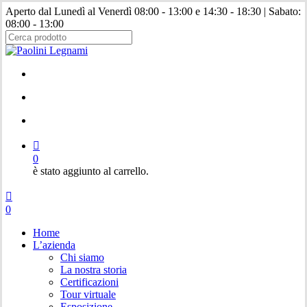
Salta
Aperto dal Lunedì al Venerdì 08:00 - 13:00 e 14:30 - 18:30 | Sabato:
al
08:00 - 13:00
contenuto
principale
Chiudi
ricerca
facebook
instagram
cerca
account
0
è stato aggiunto al carrello.
Menu
cerca
account
0
Menu
Home
L’azienda
Chi siamo
La nostra storia
Certificazioni
Tour virtuale
Esposizione