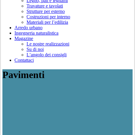
Legno, pali e legnami
Travature e tavolati
Strutture per esterno
Costruzioni per interno
Materiali per l’edilizia
Arredo urbano
Ingegneria naturalistica
Magazine
Le nostre realizzazioni
Su di noi
L’angolo dei consigli
Contattaci
Pavimenti