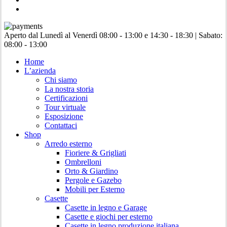
instagram
Chiudi
Aperto dal Lunedì al Venerdì 08:00 - 13:00 e 14:30 - 18:30 | Sabato:
menu
08:00 - 13:00
Home
L’azienda
Chi siamo
La nostra storia
Certificazioni
Tour virtuale
Esposizione
Contattaci
Shop
Arredo esterno
Fioriere & Grigliati
Ombrelloni
Orto & Giardino
Pergole e Gazebo
Mobili per Esterno
Casette
Casette in legno e Garage
Casette e giochi per esterno
Casette in legno produzione italiana