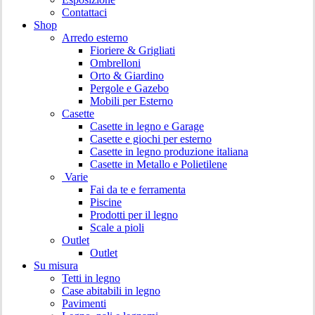
Contattaci
Shop
Arredo esterno
Fioriere & Grigliati
Ombrelloni
Orto & Giardino
Pergole e Gazebo
Mobili per Esterno
Casette
Casette in legno e Garage
Casette e giochi per esterno
Casette in legno produzione italiana
Casette in Metallo e Polietilene
Varie
Fai da te e ferramenta
Piscine
Prodotti per il legno
Scale a pioli
Outlet
Outlet
Su misura
Tetti in legno
Case abitabili in legno
Pavimenti