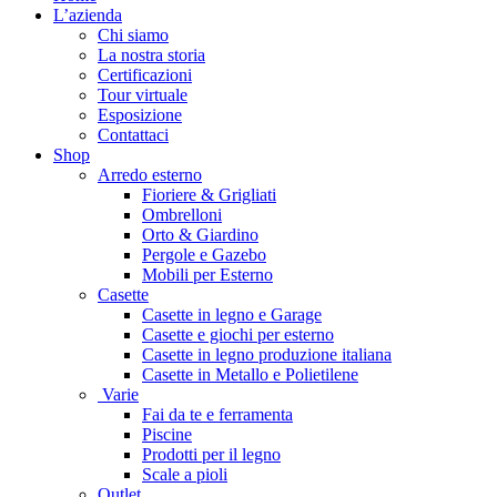
L’azienda
Chi siamo
La nostra storia
Certificazioni
Tour virtuale
Esposizione
Contattaci
Shop
Arredo esterno
Fioriere & Grigliati
Ombrelloni
Orto & Giardino
Pergole e Gazebo
Mobili per Esterno
Casette
Casette in legno e Garage
Casette e giochi per esterno
Casette in legno produzione italiana
Casette in Metallo e Polietilene
Varie
Fai da te e ferramenta
Piscine
Prodotti per il legno
Scale a pioli
Outlet