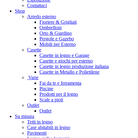
Contattaci
Shop
Arredo esterno
Fioriere & Grigliati
Ombrelloni
Orto & Giardino
Pergole e Gazebo
Mobili per Esterno
Casette
Casette in legno e Garage
Casette e giochi per esterno
Casette in legno produzione italiana
Casette in Metallo e Polietilene
Varie
Fai da te e ferramenta
Piscine
Prodotti per il legno
Scale a pioli
Outlet
Outlet
Su misura
Tetti in legno
Case abitabili in legno
Pavimenti