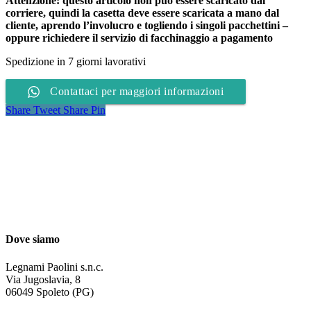
Attenzione: questo articolo non può essere scaricato dal
corriere, quindi la casetta deve essere scaricata a mano dal
cliente, aprendo l’involucro e togliendo i singoli pacchettini –
oppure richiedere il servizio di facchinaggio a pagamento
Spedizione in 7 giorni lavorativi
Contattaci per maggiori informazioni
Share
Tweet
Share
Pin
Dove siamo
Legnami Paolini s.n.c.
Via Jugoslavia, 8
06049 Spoleto (PG)