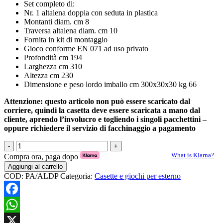
Set completo di:
Nr. 1 altalena doppia con seduta in plastica
Montanti diam. cm 8
Traversa altalena diam. cm 10
Fornita in kit di montaggio
Gioco conforme EN 071 ad uso privato
Profondità cm 194
Larghezza cm 310
Altezza cm 230
Dimensione e peso lordo imballo cm 300x30x30 kg 66
Attenzione: questo articolo non può essere scaricato dal
corriere, quindi la casetta deve essere scaricata a mano dal
cliente, aprendo l’involucro e togliendo i singoli pacchettini –
oppure richiedere il servizio di facchinaggio a pagamento
ALTALENA
MINNY
What is Klarna?
Compra ora, paga dopo
quantità
Aggiungi al carrello
COD:
PA/ALDP
Categoria:
Casette e giochi per esterno
Facebook
WhatsApp