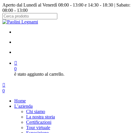
Salta
Aperto dal Lunedì al Venerdì 08:00 - 13:00 e 14:30 - 18:30 | Sabato:
al
08:00 - 13:00
contenuto
principale
Chiudi
ricerca
facebook
instagram
cerca
account
0
è stato aggiunto al carrello.
Menu
cerca
account
0
Menu
Home
L’azienda
Chi siamo
La nostra storia
Certificazioni
Tour virtuale
Esposizione