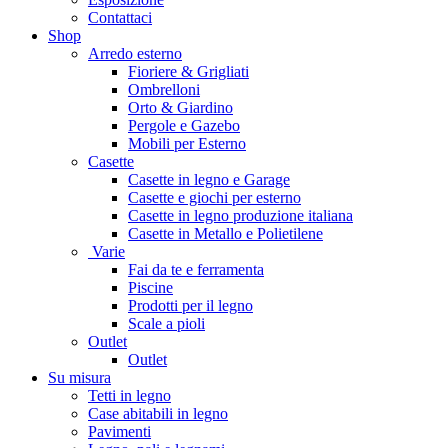
Contattaci
Shop
Arredo esterno
Fioriere & Grigliati
Ombrelloni
Orto & Giardino
Pergole e Gazebo
Mobili per Esterno
Casette
Casette in legno e Garage
Casette e giochi per esterno
Casette in legno produzione italiana
Casette in Metallo e Polietilene
Varie
Fai da te e ferramenta
Piscine
Prodotti per il legno
Scale a pioli
Outlet
Outlet
Su misura
Tetti in legno
Case abitabili in legno
Pavimenti