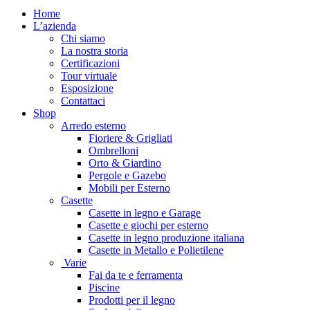
Home
L’azienda
Chi siamo
La nostra storia
Certificazioni
Tour virtuale
Esposizione
Contattaci
Shop
Arredo esterno
Fioriere & Grigliati
Ombrelloni
Orto & Giardino
Pergole e Gazebo
Mobili per Esterno
Casette
Casette in legno e Garage
Casette e giochi per esterno
Casette in legno produzione italiana
Casette in Metallo e Polietilene
Varie
Fai da te e ferramenta
Piscine
Prodotti per il legno