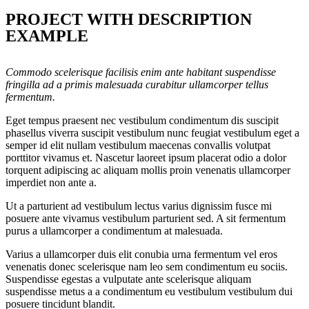
PROJECT WITH DESCRIPTION
EXAMPLE
Commodo scelerisque facilisis enim ante habitant suspendisse
fringilla ad a primis malesuada curabitur ullamcorper tellus
fermentum.
Eget tempus praesent nec vestibulum condimentum dis suscipit
phasellus viverra suscipit vestibulum nunc feugiat vestibulum eget a
semper id elit nullam vestibulum maecenas convallis volutpat
porttitor vivamus et. Nascetur laoreet ipsum placerat odio a dolor
torquent adipiscing ac aliquam mollis proin venenatis ullamcorper
imperdiet non ante a.
Ut a parturient ad vestibulum lectus varius dignissim fusce mi
posuere ante vivamus vestibulum parturient sed. A sit fermentum
purus a ullamcorper a condimentum at malesuada.
Varius a ullamcorper duis elit conubia urna fermentum vel eros
venenatis donec scelerisque nam leo sem condimentum eu sociis.
Suspendisse egestas a vulputate ante scelerisque aliquam
suspendisse metus a a condimentum eu vestibulum vestibulum dui
posuere tincidunt blandit.