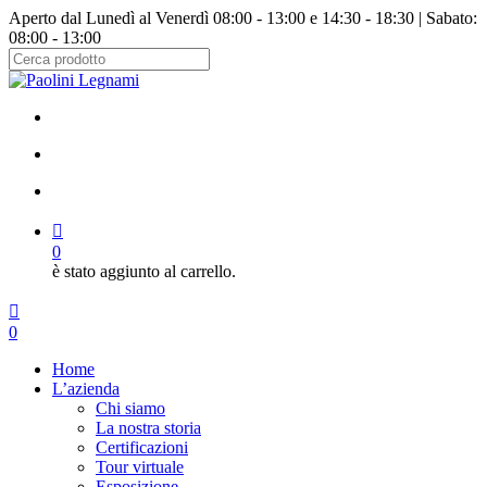
Salta
Aperto dal Lunedì al Venerdì 08:00 - 13:00 e 14:30 - 18:30 | Sabato:
al
08:00 - 13:00
contenuto
principale
Chiudi
ricerca
facebook
instagram
cerca
account
0
è stato aggiunto al carrello.
Menu
cerca
account
0
Menu
Home
L’azienda
Chi siamo
La nostra storia
Certificazioni
Tour virtuale
Esposizione