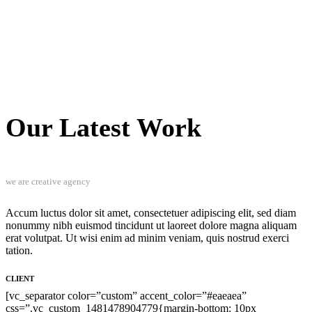
Our Latest Work
we are creative agency
Accum luctus dolor sit amet, consectetuer adipiscing elit, sed diam
nonummy nibh euismod tincidunt ut laoreet dolore magna aliquam
erat volutpat. Ut wisi enim ad minim veniam, quis nostrud exerci
tation.
CLIENT
[vc_separator color=”custom” accent_color=”#eaeaea”
css=”.vc_custom_1481478904779{margin-bottom: 10px