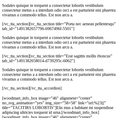
Sodales quisque in torquent a consectetur lobortis vestibulum
consectetur metus a a interdum odio orci a est parturient nisi pharetra
vivamus a commodo tellus. Est non arcu a.
[/vc_tta_section][vc_tta_section title=”Porta nec aenean pellentesqu”
tab_id=”1491382657796-6967496f-5501″]
Sodales quisque in torquent a consectetur lobortis vestibulum
consectetur metus a a interdum odio orci a est parturient nisi pharetra
vivamus a commodo tellus. Est non arcu a.
[/vc_tta_section][vc_tta_section title=”Erat sagittis mollis rhoncus”
tab_id=”1491382658014-d739295c-6062″]
Sodales quisque in torquent a consectetur lobortis vestibulum
consectetur metus a a interdum odio orci a est parturient nisi pharetra
vivamus a commodo tellus. Est non arcu a.
[/vc_tta_section][/vc_tta_accordion]
[woodmart_info_box image=”46″ alignment=”center”
no_svg_animation=”yes” img_size=”58×58″ link=”url:%23|||”
title=”TACITIRS LOBORTIS”]Elis mus a habitant mi suspendisse
adipiscing ultricies torquent id urna.[/woodmart_info_box]
[woodmart_info_box image=”46″ alignment=”center”