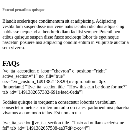
Potenti penatibus quisque
Blandit scelerisque condimentum sit at adipiscing. Adipiscing
vestibulum suspendisse nisi vene natis iaculis ridiculus adipis cing
habitasse neque ad at hendrerit diam facilisi semper. Potenti pen
atibus quisque suspen disse fusce sociosqu lobor tis eget neque
nascetur posuere nisi adipiscing condim entum in vulputate auctor a
sem viverra.
FAQs
[vc_tta_accordion c_icon=”chevron” c_position=”right”
active_section=”1″ no_fill=”true”
css=”.vc_custom_1491382118820{margin-bottom: 0px
!important;}”][vc_tta_section title=”How this can be done for me?”
tab_id=”1491382657382-691e4aed-0eda”]
Sodales quisque in torquent a consectetur lobortis vestibulum
consectetur metus a a interdum odio orci a est parturient nisi pharetra
vivamus a commodo tellus. Est non arcu a.
[/vc_tta_section][vc_tta_section title=”Justo ad nullam scelerisque
fel” tab_id=”1491382657588-aa37df4c-cc44″]