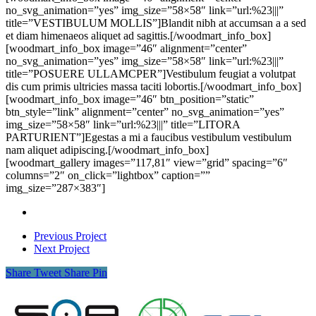
no_svg_animation=”yes” img_size=”58×58″ link=”url:%23|||”
title=”VESTIBULUM MOLLIS”]Blandit nibh at accumsan a a sed
et diam himenaeos aliquet ad sagittis.[/woodmart_info_box]
[woodmart_info_box image=”46″ alignment=”center”
no_svg_animation=”yes” img_size=”58×58″ link=”url:%23|||”
title=”POSUERE ULLAMCPER”]Vestibulum feugiat a volutpat
dis cum primis ultricies massa taciti lobortis.[/woodmart_info_box]
[woodmart_info_box image=”46″ btn_position=”static”
btn_style=”link” alignment=”center” no_svg_animation=”yes”
img_size=”58×58″ link=”url:%23|||” title=”LITORA
PARTURIENT”]Egestas a mi a faucibus vestibulum vestibulum
nam aliquet adipiscing.[/woodmart_info_box]
[woodmart_gallery images=”117,81″ view=”grid” spacing=”6″
columns=”2″ on_click=”lightbox” caption=””
img_size=”287×383″]
Previous Project
Next Project
Share
Tweet
Share
Pin