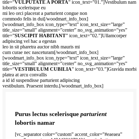
title=”
VULPUTATE A PORTA
” icon_text=”01.”]Vestibulum nam
lobortis scelerisque eu
mi leo orci placerat a parturient congue non
commodo felis in dui[/woodmart_info_box]
[woodmart_info_box icon_type=”text” icon_text_size=”large”
title_size=”small” alignment=”center” no_svg_animation=”yes”
title=”
SUSCIPIT HABITANT
” icon_text=”02.”]Ullamcorper
adipiscing vel hac a egestas
leo in sit pharetra auctor nibh mauris mi
cum curae nec nasceturam[/woodmart_info_box]
[woodmart_info_box icon_type=”text” icon_text_size=”large”
title_size=”small” alignment=”center” no_svg_animation=”yes”
title=”
VESTIBULUM CUBILIA
” icon_text=”03.”]Gravida morbi
platea at arcu convallis
a id id suspendisse parturient adipiscing
vestibulum. Praesent interdu.[/woodmart_info_box]
Purus lectus scelerisque
parturient
lobortis namar
[vc_separator color=”custom” accent_color=”#eaeaea”