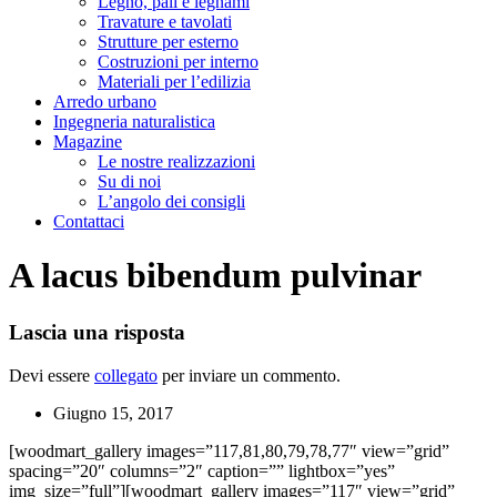
Legno, pali e legnami
Travature e tavolati
Strutture per esterno
Costruzioni per interno
Materiali per l’edilizia
Arredo urbano
Ingegneria naturalistica
Magazine
Le nostre realizzazioni
Su di noi
L’angolo dei consigli
Contattaci
A lacus bibendum pulvinar
Lascia una risposta
Devi essere
collegato
per inviare un commento.
Giugno 15, 2017
[woodmart_gallery images=”117,81,80,79,78,77″ view=”grid”
spacing=”20″ columns=”2″ caption=”” lightbox=”yes”
img_size=”full”][woodmart_gallery images=”117″ view=”grid”