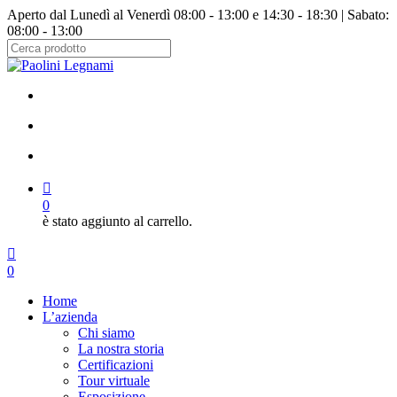
Salta
Aperto dal Lunedì al Venerdì 08:00 - 13:00 e 14:30 - 18:30 | Sabato:
al
08:00 - 13:00
contenuto
principale
Chiudi
ricerca
facebook
instagram
cerca
account
0
è stato aggiunto al carrello.
Menu
cerca
account
0
Menu
Home
L’azienda
Chi siamo
La nostra storia
Certificazioni
Tour virtuale
Esposizione