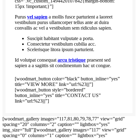
css=”.vc_custom_1494420107842{margin-bottom:
15px !important;}”]
Purus
vel sapien
a mollis fusce parturient a laoreet
vestibulum purus ullamcorper tellus ante at duira
convallis ac vel a vestibulum sem ridiculus sapien.
Suscipit habitant vulputate a porta.
Consectetur vestibulum cubilia acc.
Scelerisque litora ipsum parturient.
Id volutpat consequat
arcu tristique
praesent sed
sapien a a sagittis sit condimentum hac ut congue.
[woodmart_button color=”black” button_inline=”yes”
title=”VIEW MORE” link=”url:%23|||”]
[woodmart_button style=”bordered”
button_inline=”yes” title=”CONTACT US”
link=”url:%23|||”]
[woodmart_gallery images=”117,81,80,79,78,77″ view=”grid”
spacing=”20″ columns=”2″ caption=”” lightbox=”yes”
img_size=”full”][woodmart_gallery images=”117″ view=”grid”
spacing=”0″ columns=”1″ caption=”” lightbox=”yes”