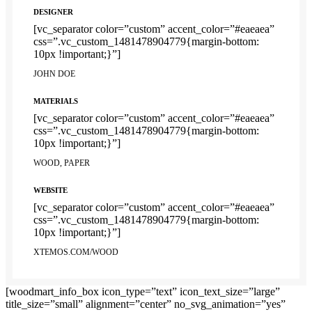
DESIGNER
[vc_separator color=”custom” accent_color=”#eaeaea”
css=”.vc_custom_1481478904779{margin-bottom:
10px !important;}”]
JOHN DOE
MATERIALS
[vc_separator color=”custom” accent_color=”#eaeaea”
css=”.vc_custom_1481478904779{margin-bottom:
10px !important;}”]
WOOD, PAPER
WEBSITE
[vc_separator color=”custom” accent_color=”#eaeaea”
css=”.vc_custom_1481478904779{margin-bottom:
10px !important;}”]
XTEMOS.COM/WOOD
[woodmart_info_box icon_type=”text” icon_text_size=”large”
title_size=”small” alignment=”center” no_svg_animation=”yes”