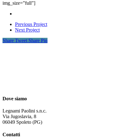
img_size=”full”]
Previous Project
Next Project
Share
Tweet
Share
Pin
Dove siamo
Legnami Paolini s.n.c.
Via Jugoslavia, 8
06049 Spoleto (PG)
Contatti