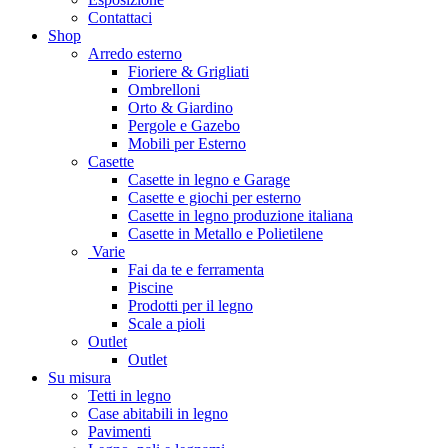
Contattaci
Shop
Arredo esterno
Fioriere & Grigliati
Ombrelloni
Orto & Giardino
Pergole e Gazebo
Mobili per Esterno
Casette
Casette in legno e Garage
Casette e giochi per esterno
Casette in legno produzione italiana
Casette in Metallo e Polietilene
Varie
Fai da te e ferramenta
Piscine
Prodotti per il legno
Scale a pioli
Outlet
Outlet
Su misura
Tetti in legno
Case abitabili in legno
Pavimenti