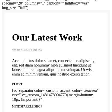
spacing=”20″ columns=”1″ caption=”” lightbox=”yes”
img_size=”full”]
Our Latest Work
we are creative agency
Accum luctus dolor sit amet, consectetuer adipiscing
elit, sed diam nonummy nibh euismod tincidunt ut
laoreet dolore magna aliquam erat volutpat. Ut wisi
enim ad minim veniam, quis nostrud exerci tation.
CLIENT
[vc_separator color=”custom” accent_color=”#eaeaea”
css=”.vc_custom_1481478904779{margin-bottom:
10px !important;}”]
MINDSPARKLE SHOP