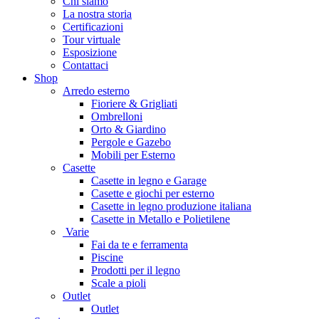
Chi siamo
La nostra storia
Certificazioni
Tour virtuale
Esposizione
Contattaci
Shop
Arredo esterno
Fioriere & Grigliati
Ombrelloni
Orto & Giardino
Pergole e Gazebo
Mobili per Esterno
Casette
Casette in legno e Garage
Casette e giochi per esterno
Casette in legno produzione italiana
Casette in Metallo e Polietilene
Varie
Fai da te e ferramenta
Piscine
Prodotti per il legno
Scale a pioli
Outlet
Outlet