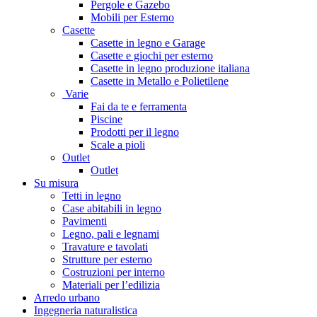
Pergole e Gazebo
Mobili per Esterno
Casette
Casette in legno e Garage
Casette e giochi per esterno
Casette in legno produzione italiana
Casette in Metallo e Polietilene
Varie
Fai da te e ferramenta
Piscine
Prodotti per il legno
Scale a pioli
Outlet
Outlet
Su misura
Tetti in legno
Case abitabili in legno
Pavimenti
Legno, pali e legnami
Travature e tavolati
Strutture per esterno
Costruzioni per interno
Materiali per l’edilizia
Arredo urbano
Ingegneria naturalistica