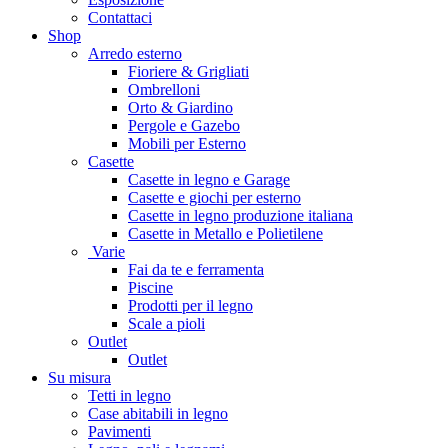
Contattaci
Shop
Arredo esterno
Fioriere & Grigliati
Ombrelloni
Orto & Giardino
Pergole e Gazebo
Mobili per Esterno
Casette
Casette in legno e Garage
Casette e giochi per esterno
Casette in legno produzione italiana
Casette in Metallo e Polietilene
Varie
Fai da te e ferramenta
Piscine
Prodotti per il legno
Scale a pioli
Outlet
Outlet
Su misura
Tetti in legno
Case abitabili in legno
Pavimenti