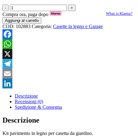
Pavimento
Chiosco
What is Klarna?
Compra ora, paga dopo
Stella
Aggiungi al carrello
A
COD:
102883
Categoria:
Casette in legno e Garage
quantità
Facebook
WhatsApp
X
Telegram
Email
LinkedIn
Descrizione
Recensioni (0)
Spedizione & Consegna
Descrizione
Kit pavimento in legno per casetta da giardino.