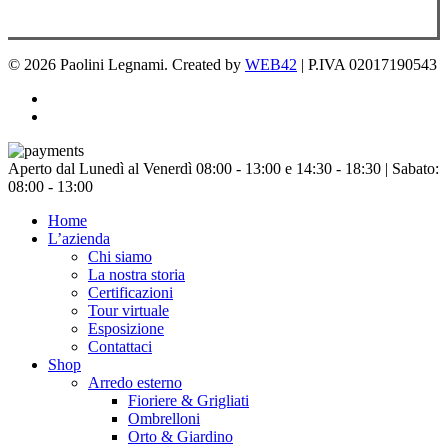
© 2026 Paolini Legnami. Created by
WEB42
| P.IVA 02017190543
facebook
instagram
Chiudi
Aperto dal Lunedì al Venerdì 08:00 - 13:00 e 14:30 - 18:30 | Sabato:
menu
08:00 - 13:00
Home
L’azienda
Chi siamo
La nostra storia
Certificazioni
Tour virtuale
Esposizione
Contattaci
Shop
Arredo esterno
Fioriere & Grigliati
Ombrelloni
Orto & Giardino