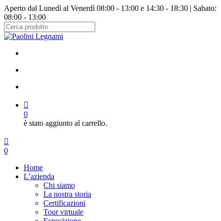
Salta
Aperto dal Lunedì al Venerdì 08:00 - 13:00 e 14:30 - 18:30 | Sabato:
al
08:00 - 13:00
contenuto
principale
Chiudi
ricerca
facebook
instagram
cerca
account
0
è stato aggiunto al carrello.
Menu
cerca
account
0
Menu
Home
L’azienda
Chi siamo
La nostra storia
Certificazioni
Tour virtuale
Esposizione