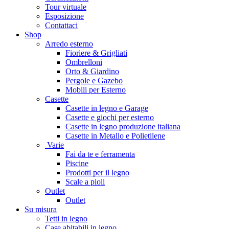
Tour virtuale
Esposizione
Contattaci
Shop
Arredo esterno
Fioriere & Grigliati
Ombrelloni
Orto & Giardino
Pergole e Gazebo
Mobili per Esterno
Casette
Casette in legno e Garage
Casette e giochi per esterno
Casette in legno produzione italiana
Casette in Metallo e Polietilene
Varie
Fai da te e ferramenta
Piscine
Prodotti per il legno
Scale a pioli
Outlet
Outlet
Su misura
Tetti in legno
Case abitabili in legno