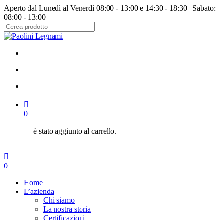
Salta
Aperto dal Lunedì al Venerdì 08:00 - 13:00 e 14:30 - 18:30 | Sabato:
al
08:00 - 13:00
contenuto
principale
Chiudi
ricerca
facebook
instagram
cerca
account
0
è stato aggiunto al carrello.
Menu
cerca
account
0
Menu
Home
L’azienda
Chi siamo
La nostra storia
Certificazioni