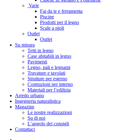
Varie
Fai da te e ferramenta
Piscine
Prodotti per il legno
Scale a pioli
Outlet
Outlet
Su misura
Tetti in legno
Case abitabili in legno
Pavimenti
Legno, pali e legnami
Travature e tavolati
Strutture per esterno
Costruzioni per interno
Materiali per l’edilizia
Arredo urbano
Ingegneria naturalistica
Magazine
Le nostre realizzazioni
Su di noi
L’angolo dei consigli
Contattaci
facebook