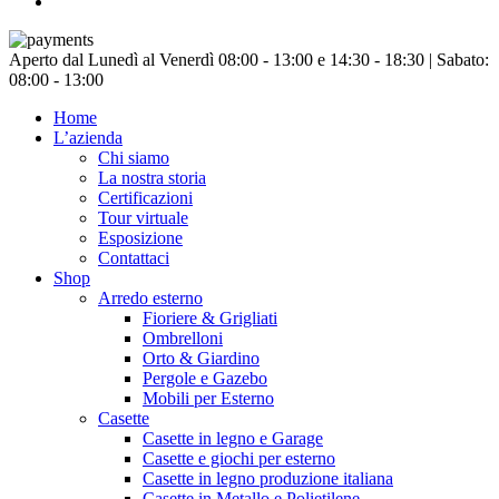
instagram
Chiudi
Aperto dal Lunedì al Venerdì 08:00 - 13:00 e 14:30 - 18:30 | Sabato:
menu
08:00 - 13:00
Home
L’azienda
Chi siamo
La nostra storia
Certificazioni
Tour virtuale
Esposizione
Contattaci
Shop
Arredo esterno
Fioriere & Grigliati
Ombrelloni
Orto & Giardino
Pergole e Gazebo
Mobili per Esterno
Casette
Casette in legno e Garage
Casette e giochi per esterno
Casette in legno produzione italiana
Casette in Metallo e Polietilene