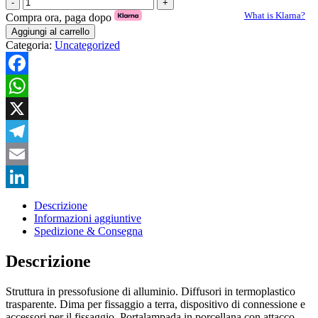
PALO
DUE
What is Klarna?
Compra ora, paga dopo
LUCI
Aggiungi al carrello
MIRO'
Categoria:
Uncategorized
quantità
Facebook
WhatsApp
X
Telegram
Email
LinkedIn
Descrizione
Informazioni aggiuntive
Spedizione & Consegna
Descrizione
Struttura in pressofusione di alluminio. Diffusori in termoplastico
trasparente. Dima per fissaggio a terra, dispositivo di connessione e
accessori per il fissaggio. Portalampada in porcellana con attacco