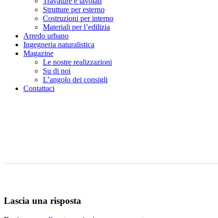
Travature e tavolati
Strutture per esterno
Costruzioni per interno
Materiali per l’edilizia
Arredo urbano
Ingegneria naturalistica
Magazine
Le nostre realizzazioni
Su di noi
L’angolo dei consigli
Contattaci
Lascia una risposta