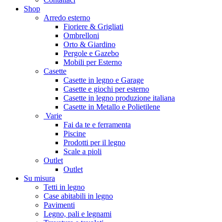
Shop
Arredo esterno
Fioriere & Grigliati
Ombrelloni
Orto & Giardino
Pergole e Gazebo
Mobili per Esterno
Casette
Casette in legno e Garage
Casette e giochi per esterno
Casette in legno produzione italiana
Casette in Metallo e Polietilene
Varie
Fai da te e ferramenta
Piscine
Prodotti per il legno
Scale a pioli
Outlet
Outlet
Su misura
Tetti in legno
Case abitabili in legno
Pavimenti
Legno, pali e legnami