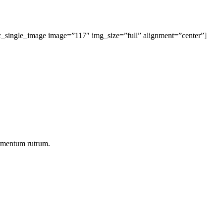
c_single_image image=”117″ img_size=”full” alignment=”center”]
ermentum rutrum.