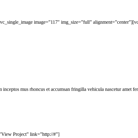
[vc_single_image image=”117″ img_size=”full” alignment=”center”][v
m inceptos mus rhoncus et accumsan fringilla vehicula nascetur amet f
View Project” link=”http://#”]