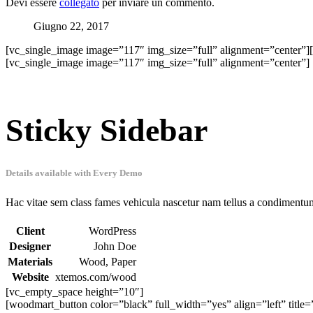
Devi essere
collegato
per inviare un commento.
Giugno 22, 2017
[vc_single_image image=”117″ img_size=”full” alignment=”center”]
[vc_single_image image=”117″ img_size=”full” alignment=”center”]
Sticky Sidebar
Details available with Every Demo
Hac vitae sem class fames vehicula nascetur nam tellus a condimentu
Client
WordPress
Designer
John Doe
Materials
Wood, Paper
Website
xtemos.com/wood
[vc_empty_space height=”10″]
[woodmart_button color=”black” full_width=”yes” align=”left” title=”