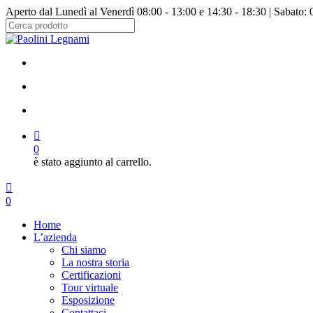
Salta
Aperto dal Lunedì al Venerdì 08:00 - 13:00 e 14:30 - 18:30 | Sabato: 
al
contenuto
Chiudi
principale
ricerca
facebook
instagram
cerca
account
0
è stato aggiunto al carrello.
Menu
cerca
account
0
Menu
Home
L’azienda
Chi siamo
La nostra storia
Certificazioni
Tour virtuale
Esposizione
Contattaci