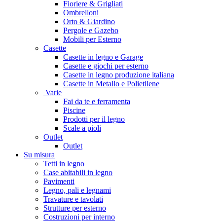
Fioriere & Grigliati
Ombrelloni
Orto & Giardino
Pergole e Gazebo
Mobili per Esterno
Casette
Casette in legno e Garage
Casette e giochi per esterno
Casette in legno produzione italiana
Casette in Metallo e Polietilene
Varie
Fai da te e ferramenta
Piscine
Prodotti per il legno
Scale a pioli
Outlet
Outlet
Su misura
Tetti in legno
Case abitabili in legno
Pavimenti
Legno, pali e legnami
Travature e tavolati
Strutture per esterno
Costruzioni per interno