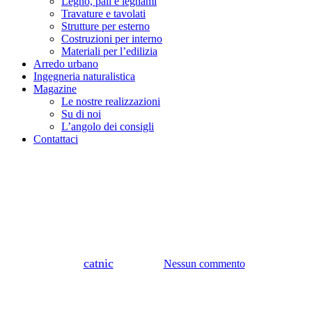
Legno, pali e legnami
Travature e tavolati
Strutture per esterno
Costruzioni per interno
Materiali per l’edilizia
Arredo urbano
Ingegneria naturalistica
Magazine
Le nostre realizzazioni
Su di noi
L’angolo dei consigli
Contattaci
Esterno
Le nostre realizzazioni
Dondolo
Di
catnic
19/05/2026
Nessun commento