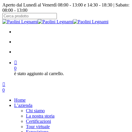
Salta
Aperto dal Lunedì al Venerdì 08:00 - 13:00 e 14:30 - 18:30 | Sabato:
al
08:00 - 13:00
contenuto
principale
Chiudi
ricerca
facebook
instagram
cerca
account
0
è stato aggiunto al carrello.
Menu
cerca
account
0
Menu
Home
L’azienda
Chi siamo
La nostra storia
Certificazioni
Tour virtuale
Esposizione