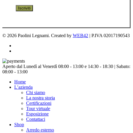
© 2026 Paolini Legnami. Created by
WEB42
| P.IVA 02017190543
facebook
instagram
Chiudi
Aperto dal Lunedì al Venerdì 08:00 - 13:00 e 14:30 - 18:30 | Sabato:
menu
08:00 - 13:00
Home
L’azienda
Chi siamo
La nostra storia
Certificazioni
Tour virtuale
Esposizione
Contattaci
Shop
Arredo esterno