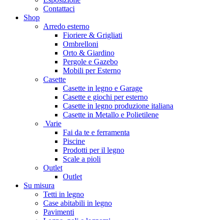
Contattaci
Shop
Arredo esterno
Fioriere & Grigliati
Ombrelloni
Orto & Giardino
Pergole e Gazebo
Mobili per Esterno
Casette
Casette in legno e Garage
Casette e giochi per esterno
Casette in legno produzione italiana
Casette in Metallo e Polietilene
Varie
Fai da te e ferramenta
Piscine
Prodotti per il legno
Scale a pioli
Outlet
Outlet
Su misura
Tetti in legno
Case abitabili in legno
Pavimenti