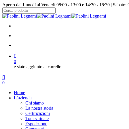
Salta
Aperto dal Lunedì al Venerdì 08:00 - 13:00 e 14:30 - 18:30 | Sabato: 
al
contenuto
Chiudi
principale
ricerca
facebook
instagram
cerca
account
0
è stato aggiunto al carrello.
Menu
cerca
account
0
Menu
Home
L’azienda
Chi siamo
La nostra storia
Certificazioni
Tour virtuale
Esposizione
Contattaci