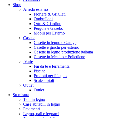
Shop
Arredo esterno
Fioriere & Grigliati
Ombrelloni
Orto & Giardino
Pergole e Gazebo
Mobili per Esterno
Casette
Casette in legno e Garage
Casette e giochi per esterno
Casette in legno produzione italiana
Casette in Metallo e Polietilene
Varie
Fai da te e ferramenta
Piscine
Prodotti per il legno
Scale a pioli
Outlet
Outlet
Su misura
Tetti in legno
Case abitabili in legno
Pavimenti
Legno, pali e legnami