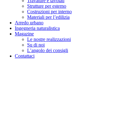
Travature e tavolati
Strutture per esterno
Costruzioni per interno
Materiali per l’edilizia
Arredo urbano
Ingegneria naturalistica
Magazine
Le nostre realizzazioni
Su di noi
L’angolo dei consigli
Contattaci