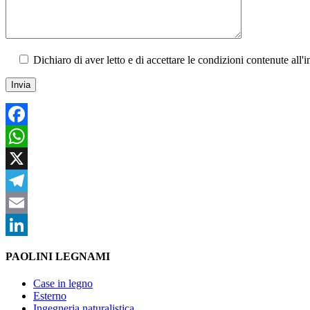
Dichiaro di aver letto e di accettare le condizioni contenute all'i
Facebook
WhatsApp
X
Telegram
Email
LinkedIn
PAOLINI LEGNAMI
Case in legno
Esterno
Ingegneria naturalistica