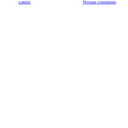
Di
catnic
29/06/2021
Agosto 5th, 2024
Nessun commento