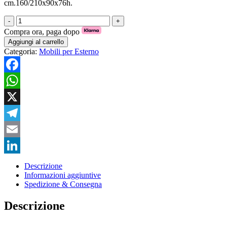
cm.160/210x90x76h.
TAVOLO
TEAK
Compra ora, paga dopo
CON
Aggiungi al carrello
PROLUNGA
Categoria:
Mobili per Esterno
160/210
quantità
Facebook
WhatsApp
X
Telegram
Email
LinkedIn
Descrizione
Informazioni aggiuntive
Spedizione & Consegna
Descrizione