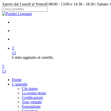
Salta
Aperto dal Lunedì al Venerdì 08:00 - 13:00 e 14:30 - 18:30 | Sabato: 
al
contenuto
Chiudi
principale
ricerca
facebook
instagram
cerca
account
13
è stato aggiunto al carrello.
Menu
cerca
account
13
Menu
Home
L’azienda
Chi siamo
La nostra storia
Certificazioni
Tour virtuale
Esposizione
Contattaci