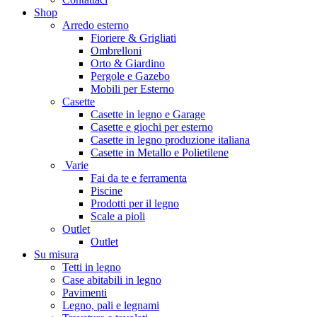
Shop
Arredo esterno
Fioriere & Grigliati
Ombrelloni
Orto & Giardino
Pergole e Gazebo
Mobili per Esterno
Casette
Casette in legno e Garage
Casette e giochi per esterno
Casette in legno produzione italiana
Casette in Metallo e Polietilene
Varie
Fai da te e ferramenta
Piscine
Prodotti per il legno
Scale a pioli
Outlet
Outlet
Su misura
Tetti in legno
Case abitabili in legno
Pavimenti
Legno, pali e legnami