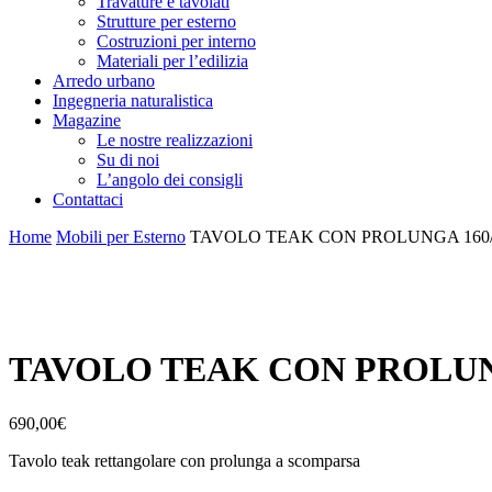
Travature e tavolati
Strutture per esterno
Costruzioni per interno
Materiali per l’edilizia
Arredo urbano
Ingegneria naturalistica
Magazine
Le nostre realizzazioni
Su di noi
L’angolo dei consigli
Contattaci
Home
Mobili per Esterno
TAVOLO TEAK CON PROLUNGA 160/
TAVOLO TEAK CON PROLUNG
690,00
€
Tavolo teak rettangolare con prolunga a scomparsa