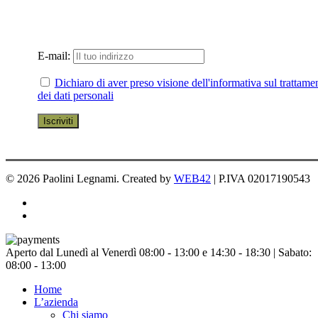
E-mail:
Dichiaro di aver preso visione dell'informativa sul trattame
dei dati personali
© 2026 Paolini Legnami. Created by
WEB42
| P.IVA 02017190543
facebook
instagram
Chiudi
Aperto dal Lunedì al Venerdì 08:00 - 13:00 e 14:30 - 18:30 | Sabato:
menu
08:00 - 13:00
Home
L’azienda
Chi siamo