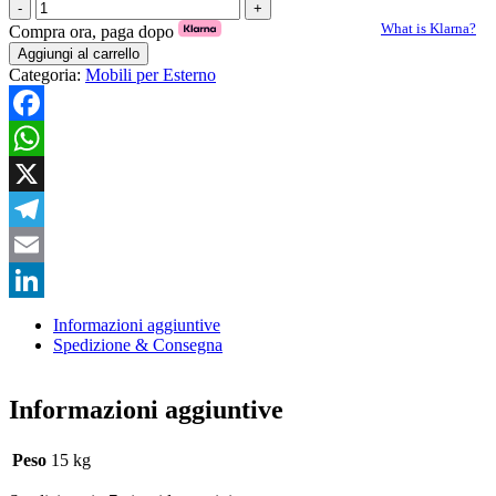
Tavolo
in
What is Klarna?
Compra ora, paga dopo
teak
Aggiungi al carrello
richiudibile
Categoria:
Mobili per Esterno
quantità
Facebook
WhatsApp
X
Telegram
Email
LinkedIn
Informazioni aggiuntive
Spedizione & Consegna
Informazioni aggiuntive
Peso
15 kg