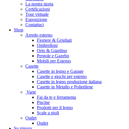
La nostra storia
Certificazioni
Tour virtuale
Esposizione
Contattaci
Shop
Arredo esterno
Fioriere & Grigliati
Ombrelloni
Orto & Giardino
Pergole e Gazebo
Mobili per Esterno
Casette
Casette in legno e Garage
Casette e giochi per esterno
Casette in legno produzione italiana
Casette in Metallo e Polietilene
Varie
Fai da te e ferramenta
Piscine
Prodotti per il legno
Scale a pioli
Outlet
Outlet
Su misura