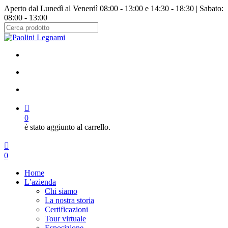
Salta
Aperto dal Lunedì al Venerdì 08:00 - 13:00 e 14:30 - 18:30 | Sabato:
al
08:00 - 13:00
contenuto
principale
Chiudi
ricerca
facebook
instagram
cerca
account
0
è stato aggiunto al carrello.
Menu
cerca
account
0
Menu
Home
L’azienda
Chi siamo
La nostra storia
Certificazioni
Tour virtuale
Esposizione