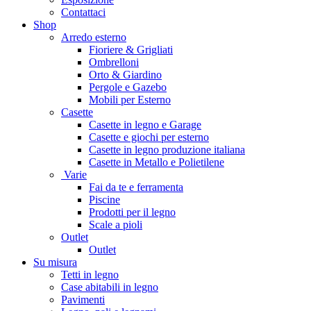
Contattaci
Shop
Arredo esterno
Fioriere & Grigliati
Ombrelloni
Orto & Giardino
Pergole e Gazebo
Mobili per Esterno
Casette
Casette in legno e Garage
Casette e giochi per esterno
Casette in legno produzione italiana
Casette in Metallo e Polietilene
Varie
Fai da te e ferramenta
Piscine
Prodotti per il legno
Scale a pioli
Outlet
Outlet
Su misura
Tetti in legno
Case abitabili in legno
Pavimenti