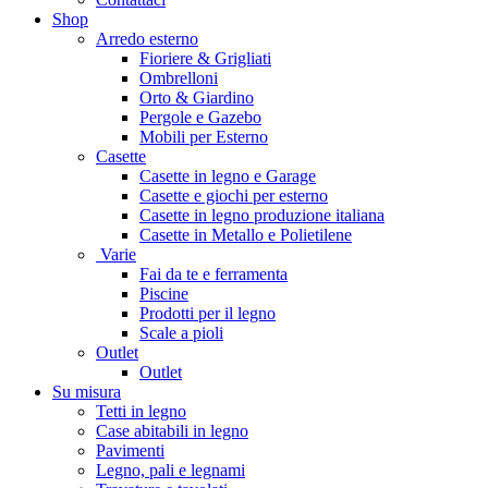
Shop
Arredo esterno
Fioriere & Grigliati
Ombrelloni
Orto & Giardino
Pergole e Gazebo
Mobili per Esterno
Casette
Casette in legno e Garage
Casette e giochi per esterno
Casette in legno produzione italiana
Casette in Metallo e Polietilene
Varie
Fai da te e ferramenta
Piscine
Prodotti per il legno
Scale a pioli
Outlet
Outlet
Su misura
Tetti in legno
Case abitabili in legno
Pavimenti
Legno, pali e legnami