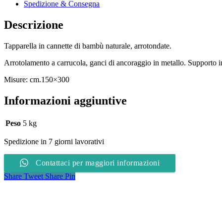
Spedizione & Consegna
Descrizione
Tapparella in cannette di bambù naturale, arrotondate.
Arrotolamento a carrucola, ganci di ancoraggio in metallo. Supporto 
Misure: cm.150×300
Informazioni aggiuntive
Peso
5 kg
Spedizione in 7 giorni lavorativi
Contattaci per maggiori informazioni
Share
Tweet
Share
Pin