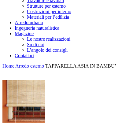
Travature e tavolati
Strutture per esterno
Costruzioni per interno
Materiali per l’edilizia
Arredo urbano
Ingegneria naturalistica
Magazine
Le nostre realizzazioni
Su di noi
L’angolo dei consigli
Contattaci
Home
Arredo esterno
TAPPARELLA ASIA IN BAMBU’