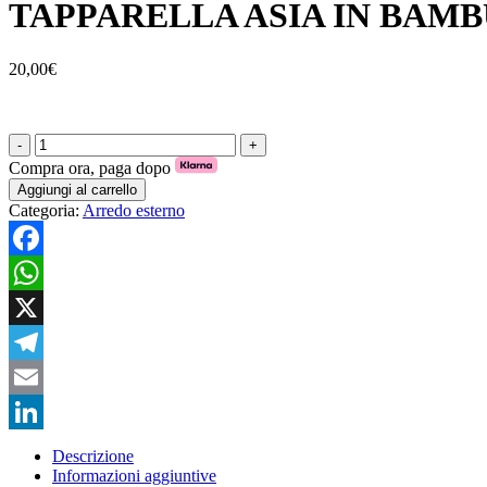
TAPPARELLA ASIA IN BAMB
20,00
€
TAPPARELLA
ASIA
Compra ora, paga dopo
IN
Aggiungi al carrello
BAMBU'
Categoria:
Arredo esterno
quantità
Facebook
WhatsApp
X
Telegram
Email
LinkedIn
Descrizione
Informazioni aggiuntive