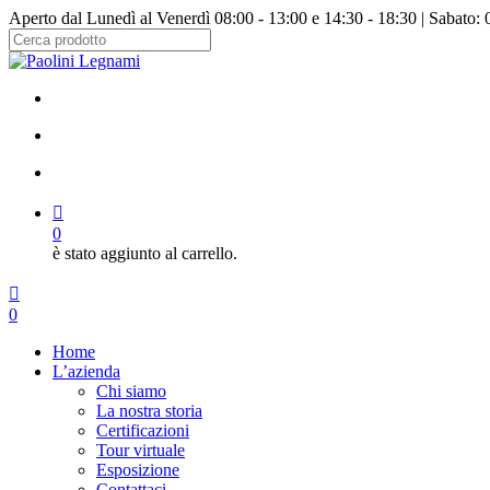
Salta
Aperto dal Lunedì al Venerdì 08:00 - 13:00 e 14:30 - 18:30 | Sabato: 
al
contenuto
Chiudi
principale
ricerca
facebook
instagram
cerca
account
0
è stato aggiunto al carrello.
Menu
cerca
account
0
Menu
Home
L’azienda
Chi siamo
La nostra storia
Certificazioni
Tour virtuale
Esposizione
Contattaci