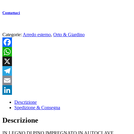
Contattaci
Categorie:
Arredo esterno
,
Orto & Giardino
Facebook
WhatsApp
X
Telegram
Email
LinkedIn
Descrizione
Spedizione & Consegna
Descrizione
IN LEGNO DI PINO IMPREGNATO IN AUTOCLAVE,