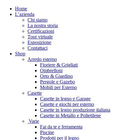
Home
L’azienda
Chi siamo
La nostra storia
Certificazioni
Tour virtuale
Esposizione
Contattaci
Shop
Arredo esterno
Fioriere & Grigliati
Ombrelloni
Orto & Giardino
Pergole e Gazebo
Mobili per Esterno
Casette
Casette in legno e Garage
Casette e giochi per esterno
Casette in legno produzione italiana
Casette in Metallo e Polietilene
Varie
Fai da te e ferramenta
Piscine
Prodotti per il legno