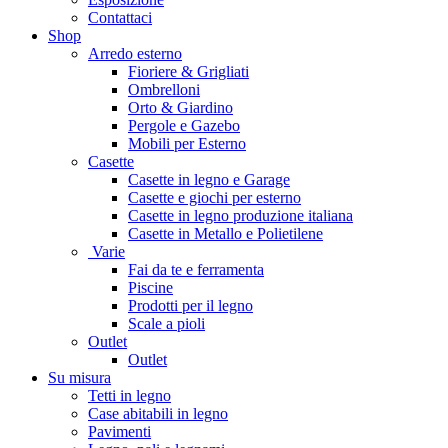
Contattaci
Shop
Arredo esterno
Fioriere & Grigliati
Ombrelloni
Orto & Giardino
Pergole e Gazebo
Mobili per Esterno
Casette
Casette in legno e Garage
Casette e giochi per esterno
Casette in legno produzione italiana
Casette in Metallo e Polietilene
Varie
Fai da te e ferramenta
Piscine
Prodotti per il legno
Scale a pioli
Outlet
Outlet
Su misura
Tetti in legno
Case abitabili in legno
Pavimenti