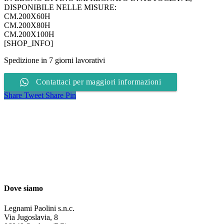
DISPONIBILE NELLE MISURE:
CM.200X60H
CM.200X80H
CM.200X100H
[SHOP_INFO]
Spedizione in 7 giorni lavorativi
Contattaci per maggiori informazioni
Share
Tweet
Share
Pin
Dove siamo
Legnami Paolini s.n.c.
Via Jugoslavia, 8