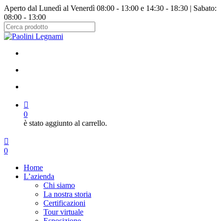
Salta
Aperto dal Lunedì al Venerdì 08:00 - 13:00 e 14:30 - 18:30 | Sabato:
al
08:00 - 13:00
contenuto
principale
Chiudi
ricerca
facebook
instagram
cerca
account
0
è stato aggiunto al carrello.
Menu
cerca
account
0
Menu
Home
L’azienda
Chi siamo
La nostra storia
Certificazioni
Tour virtuale
Esposizione