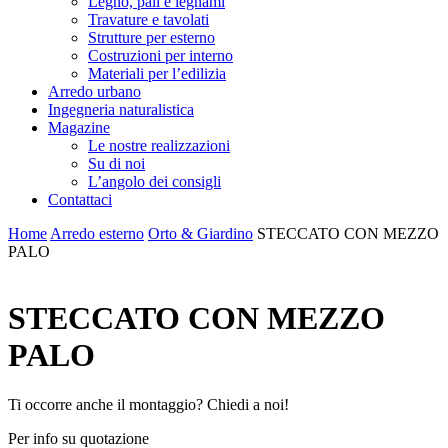
Legno, pali e legnami
Travature e tavolati
Strutture per esterno
Costruzioni per interno
Materiali per l’edilizia
Arredo urbano
Ingegneria naturalistica
Magazine
Le nostre realizzazioni
Su di noi
L’angolo dei consigli
Contattaci
Home
Arredo esterno
Orto & Giardino
STECCATO CON MEZZO
PALO
STECCATO CON MEZZO
PALO
Ti occorre anche il montaggio? Chiedi a noi!
Per info su quotazione