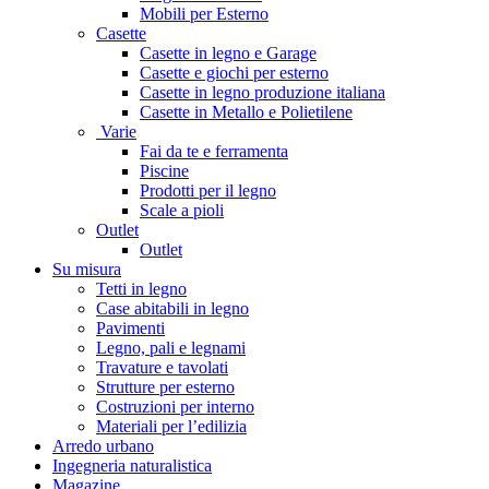
Mobili per Esterno
Casette
Casette in legno e Garage
Casette e giochi per esterno
Casette in legno produzione italiana
Casette in Metallo e Polietilene
Varie
Fai da te e ferramenta
Piscine
Prodotti per il legno
Scale a pioli
Outlet
Outlet
Su misura
Tetti in legno
Case abitabili in legno
Pavimenti
Legno, pali e legnami
Travature e tavolati
Strutture per esterno
Costruzioni per interno
Materiali per l’edilizia
Arredo urbano
Ingegneria naturalistica
Magazine