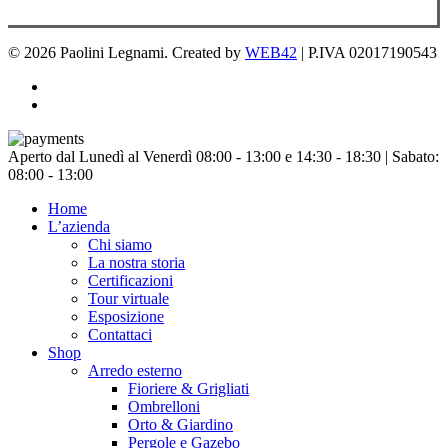
© 2026 Paolini Legnami. Created by
WEB42
| P.IVA 02017190543
facebook
instagram
Chiudi
Aperto dal Lunedì al Venerdì 08:00 - 13:00 e 14:30 - 18:30 | Sabato:
menu
08:00 - 13:00
Home
L’azienda
Chi siamo
La nostra storia
Certificazioni
Tour virtuale
Esposizione
Contattaci
Shop
Arredo esterno
Fioriere & Grigliati
Ombrelloni
Orto & Giardino
Pergole e Gazebo