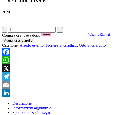
26,90
€
SET
3
What is Klarna?
Compra ora, paga dopo
MINI
Aggiungi al carrello
RECINZIONE
Categorie:
Arredo esterno
,
Fioriere & Grigliati
,
Orto & Giardino
"VAMPIRO"
quantità
Facebook
WhatsApp
X
Telegram
Email
LinkedIn
Descrizione
Informazioni aggiuntive
Spedizione & Consegna