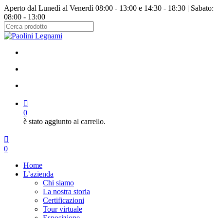
Salta
Aperto dal Lunedì al Venerdì 08:00 - 13:00 e 14:30 - 18:30 | Sabato:
al
08:00 - 13:00
contenuto
principale
Chiudi
ricerca
facebook
instagram
cerca
account
0
è stato aggiunto al carrello.
Menu
cerca
account
0
Menu
Home
L’azienda
Chi siamo
La nostra storia
Certificazioni
Tour virtuale
Esposizione