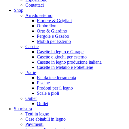
Contattaci
Shop
Arredo esterno
Fioriere & Grigliati
Ombrelloni
Orto & Giardino
Pergole e Gazebo
Mobili per Esterno
Casette
Casette in legno e Garage
Casette e giochi per esterno
Casette in legno produzione italiana
Casette in Metallo e Polietilene
Varie
Fai da te e ferramenta
Piscine
Prodotti per il legno
Scale a pioli
Outlet
Outlet
Su misura
Tetti in legno
Case abitabili in legno
Pavimenti