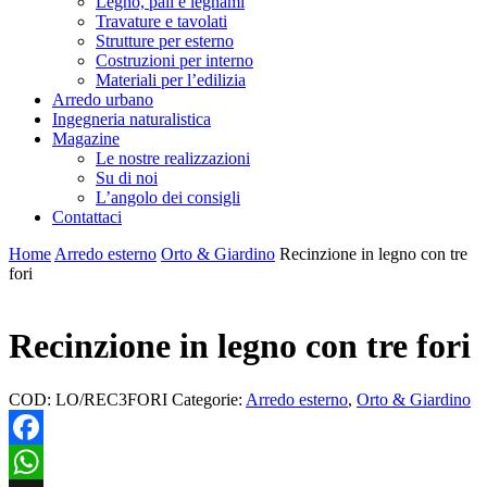
Legno, pali e legnami
Travature e tavolati
Strutture per esterno
Costruzioni per interno
Materiali per l’edilizia
Arredo urbano
Ingegneria naturalistica
Magazine
Le nostre realizzazioni
Su di noi
L’angolo dei consigli
Contattaci
Home
Arredo esterno
Orto & Giardino
Recinzione in legno con tre
fori
Recinzione in legno con tre fori
COD:
LO/REC3FORI
Categorie:
Arredo esterno
,
Orto & Giardino
Facebook