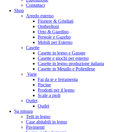
Contattaci
Shop
Arredo esterno
Fioriere & Grigliati
Ombrelloni
Orto & Giardino
Pergole e Gazebo
Mobili per Esterno
Casette
Casette in legno e Garage
Casette e giochi per esterno
Casette in legno produzione italiana
Casette in Metallo e Polietilene
Varie
Fai da te e ferramenta
Piscine
Prodotti per il legno
Scale a pioli
Outlet
Outlet
Su misura
Tetti in legno
Case abitabili in legno
Pavimenti