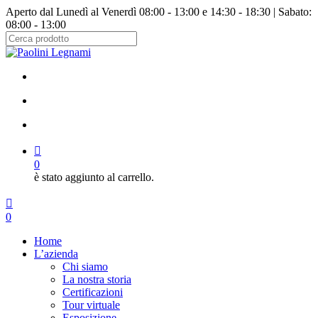
Salta
Aperto dal Lunedì al Venerdì 08:00 - 13:00 e 14:30 - 18:30 | Sabato:
al
08:00 - 13:00
contenuto
principale
Chiudi
ricerca
facebook
instagram
cerca
account
0
è stato aggiunto al carrello.
Menu
cerca
account
0
Menu
Home
L’azienda
Chi siamo
La nostra storia
Certificazioni
Tour virtuale
Esposizione