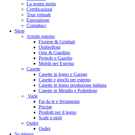
La nostra storia
Certificazioni
Tour virtuale
Esposizione
Contattaci
Shop
Arredo esterno
Fioriere & Grigliati
Ombrelloni
Orto & Giardino
Pergole e Gazebo
Mobili per Esterno
Casette
Casette in legno e Garage
Casette e giochi per esterno
Casette in legno produzione italiana
Casette in Metallo e Polietilene
Varie
Fai da te e ferramenta
Piscine
Prodotti per il legno
Scale a pioli
Outlet
Outlet
Su misura