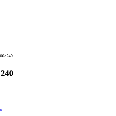
 300×240
×240
bo