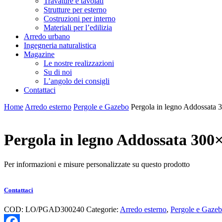
Travature e tavolati
Strutture per esterno
Costruzioni per interno
Materiali per l’edilizia
Arredo urbano
Ingegneria naturalistica
Magazine
Le nostre realizzazioni
Su di noi
L’angolo dei consigli
Contattaci
Home
Arredo esterno
Pergole e Gazebo
Pergola in legno Addossata
Pergola in legno Addossata 300
Per informazioni e misure personalizzate su questo prodotto
Contattaci
COD:
LO/PGAD300240
Categorie:
Arredo esterno
,
Pergole e Gaze