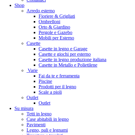
Shop
Arredo esterno
Fioriere & Grigliati
Ombrelloni
Orto & Giardino
Pergole e Gazebo
Mobili per Esterno
Casette
Casette in legno e Garage
Casette e giochi per esterno
Casette in legno produzione italiana
Casette in Metallo e Polietilene
Varie
Fai da te e ferramenta
Piscine
Prodotti per il legno
Scale a pioli
Outlet
Outlet
Su misura
Tetti in legno
Case abitabili in legno
Pavimenti
Legno, pali e legnami