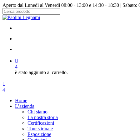
Salta
Aperto dal Lunedì al Venerdì 08:00 - 13:00 e 14:30 - 18:30 | Sabato: 
al
contenuto
Chiudi
principale
ricerca
facebook
instagram
cerca
account
4
è stato aggiunto al carrello.
Menu
cerca
account
4
Menu
Home
L’azienda
Chi siamo
La nostra storia
Certificazioni
Tour virtuale
Esposizione
Contattaci