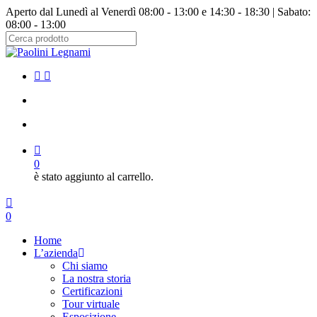
Salta
Aperto dal Lunedì al Venerdì 08:00 - 13:00 e 14:30 - 18:30 | Sabato:
al
08:00 - 13:00
contenuto
principale
Chiudi
ricerca
facebook
instagram
cerca
account
0
è stato aggiunto al carrello.
Menu
cerca
account
0
Menu
Home
L’azienda
Chi siamo
La nostra storia
Certificazioni
Tour virtuale
Esposizione