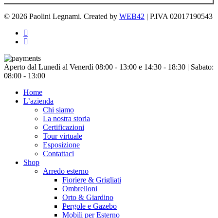
© 2026 Paolini Legnami. Created by
WEB42
| P.IVA 02017190543
facebook
instagram
Chiudi
Aperto dal Lunedì al Venerdì 08:00 - 13:00 e 14:30 - 18:30 | Sabato:
menu
08:00 - 13:00
Home
L’azienda
Chi siamo
La nostra storia
Certificazioni
Tour virtuale
Esposizione
Contattaci
Shop
Arredo esterno
Fioriere & Grigliati
Ombrelloni
Orto & Giardino
Pergole e Gazebo
Mobili per Esterno