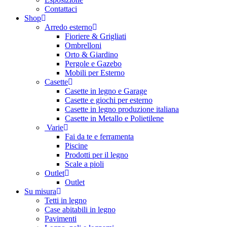
Contattaci
Shop
Arredo esterno
Fioriere & Grigliati
Ombrelloni
Orto & Giardino
Pergole e Gazebo
Mobili per Esterno
Casette
Casette in legno e Garage
Casette e giochi per esterno
Casette in legno produzione italiana
Casette in Metallo e Polietilene
Varie
Fai da te e ferramenta
Piscine
Prodotti per il legno
Scale a pioli
Outlet
Outlet
Su misura
Tetti in legno
Case abitabili in legno
Pavimenti