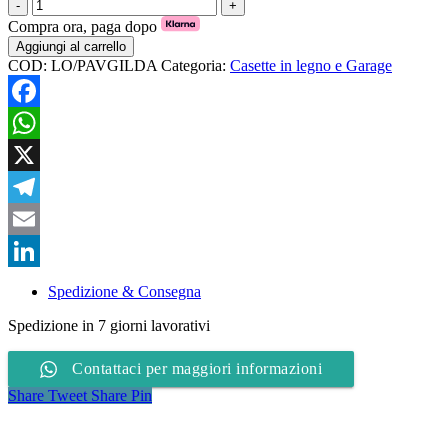
Pavimento
casetta
Compra ora, paga dopo
in
Aggiungi al carrello
legno
COD:
LO/PAVGILDA
Categoria:
Casette in legno e Garage
Gilda
quantità
Facebook
WhatsApp
X
Telegram
Email
LinkedIn
Spedizione & Consegna
Spedizione in 7 giorni lavorativi
Contattaci per maggiori informazioni
Share
Tweet
Share
Pin