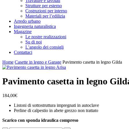
Travature e tavolati
Strutture per esterno
Costruzioni per interno
Materiali per l’edilizia
Arredo urbano
Ingegneria naturalistica
Magazine
Le nostre realizzazioni
Su di noi
L’angolo dei consigli
Contattaci
Home
Casette in legno e Garage
Pavimento casetta in legno Gilda
Pavimento casetta in legno Gild
184,00
€
Listoni di sottostruttura impregnati in autoclave
Perline di calpestio in abete grezzo non trattato
Scarico con sponda idraulica compreso