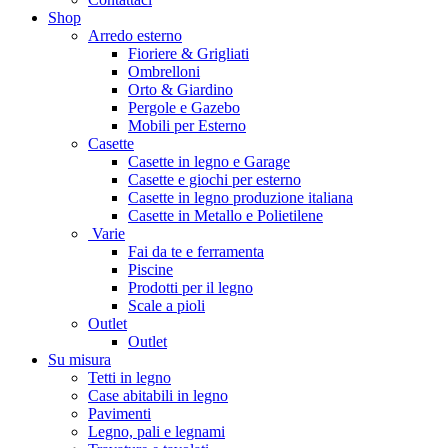
Shop
Arredo esterno
Fioriere & Grigliati
Ombrelloni
Orto & Giardino
Pergole e Gazebo
Mobili per Esterno
Casette
Casette in legno e Garage
Casette e giochi per esterno
Casette in legno produzione italiana
Casette in Metallo e Polietilene
Varie
Fai da te e ferramenta
Piscine
Prodotti per il legno
Scale a pioli
Outlet
Outlet
Su misura
Tetti in legno
Case abitabili in legno
Pavimenti
Legno, pali e legnami