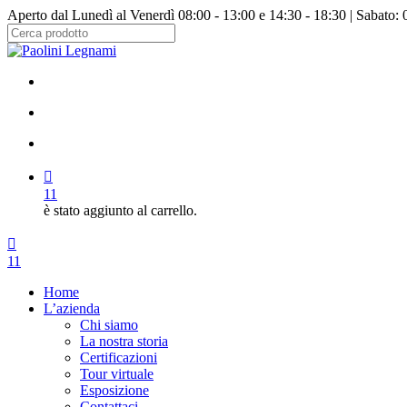
Salta
Aperto dal Lunedì al Venerdì 08:00 - 13:00 e 14:30 - 18:30 | Sabato: 
al
contenuto
Chiudi
principale
ricerca
facebook
instagram
cerca
account
11
è stato aggiunto al carrello.
Menu
cerca
account
11
Menu
Home
L’azienda
Chi siamo
La nostra storia
Certificazioni
Tour virtuale
Esposizione
Contattaci