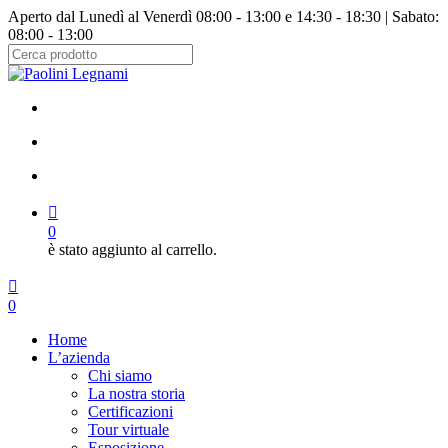
Salta
Aperto dal Lunedì al Venerdì 08:00 - 13:00 e 14:30 - 18:30 | Sabato:
al
08:00 - 13:00
contenuto
principale
Chiudi
ricerca
facebook
instagram
cerca
account
0
è stato aggiunto al carrello.
Menu
cerca
account
0
Menu
Home
L’azienda
Chi siamo
La nostra storia
Certificazioni
Tour virtuale
Esposizione