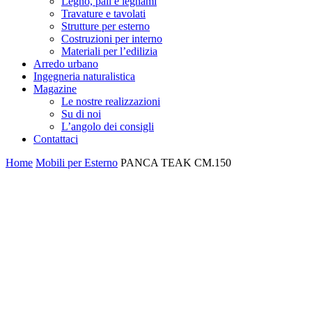
Legno, pali e legnami
Travature e tavolati
Strutture per esterno
Costruzioni per interno
Materiali per l’edilizia
Arredo urbano
Ingegneria naturalistica
Magazine
Le nostre realizzazioni
Su di noi
L’angolo dei consigli
Contattaci
Home
Mobili per Esterno
PANCA TEAK CM.150