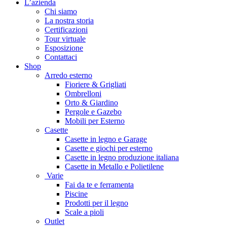
L’azienda
Chi siamo
La nostra storia
Certificazioni
Tour virtuale
Esposizione
Contattaci
Shop
Arredo esterno
Fioriere & Grigliati
Ombrelloni
Orto & Giardino
Pergole e Gazebo
Mobili per Esterno
Casette
Casette in legno e Garage
Casette e giochi per esterno
Casette in legno produzione italiana
Casette in Metallo e Polietilene
Varie
Fai da te e ferramenta
Piscine
Prodotti per il legno
Scale a pioli
Outlet