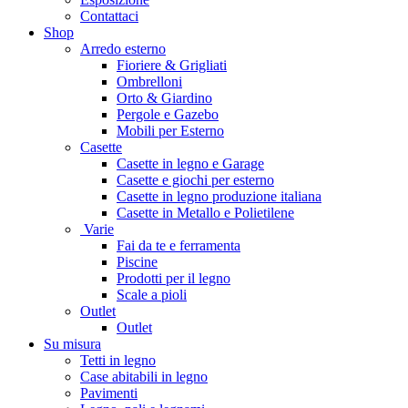
Contattaci
Shop
Arredo esterno
Fioriere & Grigliati
Ombrelloni
Orto & Giardino
Pergole e Gazebo
Mobili per Esterno
Casette
Casette in legno e Garage
Casette e giochi per esterno
Casette in legno produzione italiana
Casette in Metallo e Polietilene
Varie
Fai da te e ferramenta
Piscine
Prodotti per il legno
Scale a pioli
Outlet
Outlet
Su misura
Tetti in legno
Case abitabili in legno
Pavimenti