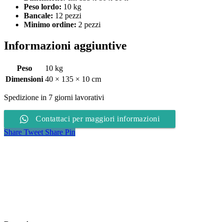
Peso lordo:
10 kg
Bancale:
12 pezzi
Minimo ordine:
2 pezzi
Informazioni aggiuntive
Peso
10 kg
Dimensioni
40 × 135 × 10 cm
Spedizione in 7 giorni lavorativi
Contattaci per maggiori informazioni
Share
Tweet
Share
Pin