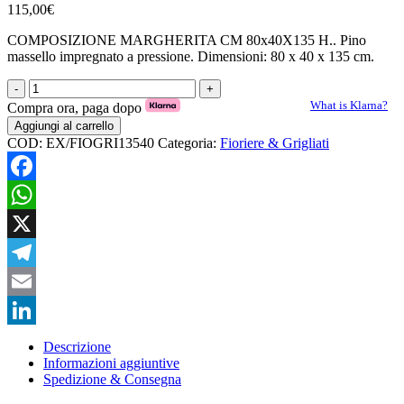
115,00
€
COMPOSIZIONE MARGHERITA CM 80x40X135 H.. Pino
massello impregnato a pressione. Dimensioni: 80 x 40 x 135 cm.
Composizione
Margherita
What is Klarna?
Compra ora, paga dopo
cm.
Aggiungi al carrello
80x40x135
COD:
EX/FIOGRI13540
Categoria:
Fioriere & Grigliati
H.
quantità
Facebook
WhatsApp
X
Telegram
Email
LinkedIn
Descrizione
Informazioni aggiuntive
Spedizione & Consegna