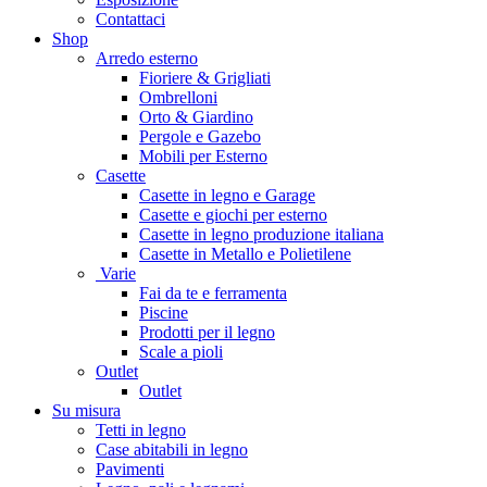
Contattaci
Shop
Arredo esterno
Fioriere & Grigliati
Ombrelloni
Orto & Giardino
Pergole e Gazebo
Mobili per Esterno
Casette
Casette in legno e Garage
Casette e giochi per esterno
Casette in legno produzione italiana
Casette in Metallo e Polietilene
Varie
Fai da te e ferramenta
Piscine
Prodotti per il legno
Scale a pioli
Outlet
Outlet
Su misura
Tetti in legno
Case abitabili in legno
Pavimenti