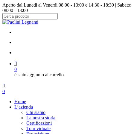
Salta
Aperto dal Lunedì al Venerdì 08:00 - 13:00 e 14:30 - 18:30 | Sabato:
al
08:00 - 13:00
contenuto
principale
Chiudi
ricerca
facebook
instagram
cerca
account
0
è stato aggiunto al carrello.
Menu
cerca
account
0
Menu
Home
L’azienda
Chi siamo
La nostra storia
Certificazioni
Tour virtuale
Esposizione