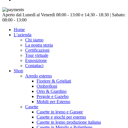
Chiudi
Aperto dal Lunedì al Venerdì 08:00 - 13:00 e 14:30 - 18:30 | Sabato:
menu
08:00 - 13:00
Home
L’azienda
Chi siamo
La nostra storia
Certificazioni
Tour virtuale
Esposizione
Contattaci
Shop
Arredo esterno
Fioriere & Grigliati
Ombrelloni
Orto & Giardino
Pergole e Gazebo
Mobili per Esterno
Casette
Casette in legno e Garage
Casette e giochi per esterno
Casette in legno produzione italiana
Casette in Metallo e Polietilene