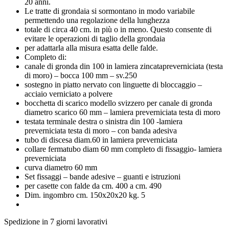
20 anni.
Le tratte di grondaia si sormontano in modo variabile
permettendo una regolazione della lunghezza
totale di circa 40 cm. in più o in meno. Questo consente di
evitare le operazioni di taglio della grondaia
per adattarla alla misura esatta delle falde.
Completo di:
canale di gronda din 100 in lamiera zincatapreverniciata (testa
di moro) – bocca 100 mm – sv.250
sostegno in piatto nervato con linguette di bloccaggio –
acciaio verniciato a polvere
bocchetta di scarico modello svizzero per canale di gronda
diametro scarico 60 mm – lamiera preverniciata testa di moro
testata terminale destra o sinistra din 100 -lamiera
preverniciata testa di moro – con banda adesiva
tubo di discesa diam.60 in lamiera preverniciata
collare fermatubo diam 60 mm completo di fissaggio- lamiera
preverniciata
curva diametro 60 mm
Set fissaggi – bande adesive – guanti e istruzioni
per casette con falde da cm. 400 a cm. 490
Dim. ingombro cm. 150x20x20 kg. 5
Spedizione in 7 giorni lavorativi