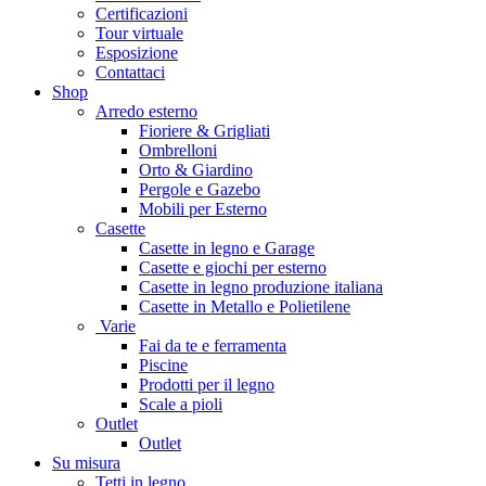
Certificazioni
Tour virtuale
Esposizione
Contattaci
Shop
Arredo esterno
Fioriere & Grigliati
Ombrelloni
Orto & Giardino
Pergole e Gazebo
Mobili per Esterno
Casette
Casette in legno e Garage
Casette e giochi per esterno
Casette in legno produzione italiana
Casette in Metallo e Polietilene
Varie
Fai da te e ferramenta
Piscine
Prodotti per il legno
Scale a pioli
Outlet
Outlet
Su misura
Tetti in legno