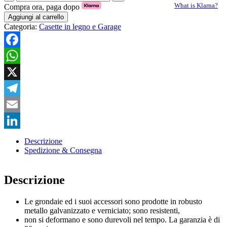
F
What is Klarna?
Compra ora, paga dopo
GRONDE
Aggiungi al carrello
CASETTE
Categoria:
Casette in legno e Garage
C/FALDE
CM.400/490
quantità
Facebook
WhatsApp
X
Telegram
Email
LinkedIn
Descrizione
Spedizione & Consegna
Descrizione
Le grondaie ed i suoi accessori sono prodotte in robusto
metallo galvanizzato e verniciato; sono resistenti,
non si deformano e sono durevoli nel tempo. La garanzia è di