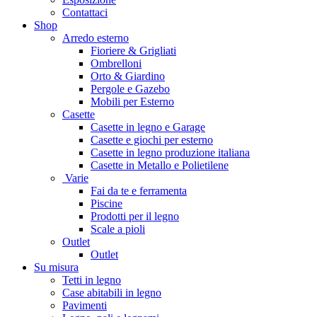
Contattaci
Shop
Arredo esterno
Fioriere & Grigliati
Ombrelloni
Orto & Giardino
Pergole e Gazebo
Mobili per Esterno
Casette
Casette in legno e Garage
Casette e giochi per esterno
Casette in legno produzione italiana
Casette in Metallo e Polietilene
Varie
Fai da te e ferramenta
Piscine
Prodotti per il legno
Scale a pioli
Outlet
Outlet
Su misura
Tetti in legno
Case abitabili in legno
Pavimenti