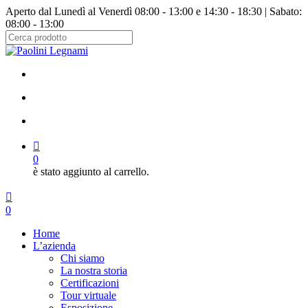
Salta
Aperto dal Lunedì al Venerdì 08:00 - 13:00 e 14:30 - 18:30 | Sabato:
al
08:00 - 13:00
contenuto
principale
Chiudi
ricerca
facebook
instagram
cerca
account
0
è stato aggiunto al carrello.
Menu
cerca
account
0
Menu
Home
L’azienda
Chi siamo
La nostra storia
Certificazioni
Tour virtuale
Esposizione