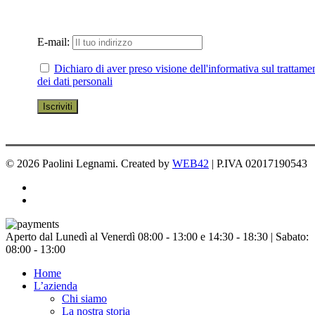
E-mail:
Dichiaro di aver preso visione dell'informativa sul trattame
dei dati personali
© 2026 Paolini Legnami. Created by
WEB42
| P.IVA 02017190543
facebook
instagram
Chiudi
Aperto dal Lunedì al Venerdì 08:00 - 13:00 e 14:30 - 18:30 | Sabato:
menu
08:00 - 13:00
Home
L’azienda
Chi siamo
La nostra storia