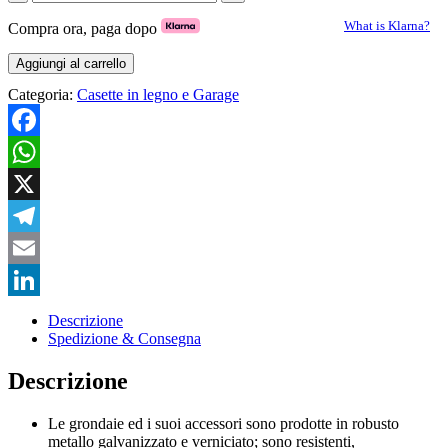
D
GRONDE
What is Klarna?
Compra ora, paga dopo
CASETTE
C/FALDE
Aggiungi al carrello
CM.301/349
Categoria:
Casette in legno e Garage
quantità
Facebook
WhatsApp
X
Telegram
Email
LinkedIn
Descrizione
Spedizione & Consegna
Descrizione
Le grondaie ed i suoi accessori sono prodotte in robusto
metallo galvanizzato e verniciato; sono resistenti,