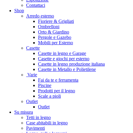
Contattaci
Shop
Arredo esterno
Fioriere & Grigliati
Ombrelloni
Orto & Giardino
Pergole e Gazebo
Mobili per Esterno
Casette
Casette in legno e Garage
Casette e giochi per esterno
Casette in legno produzione italiana
Casette in Metallo e Polietilene
Varie
Fai da te e ferramenta
Piscine
Prodotti per il legno
Scale a pioli
Outlet
Outlet
Su misura
Tetti in legno
Case abitabili in legno
Pavimenti