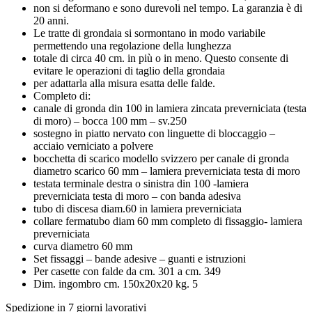
non si deformano e sono durevoli nel tempo. La garanzia è di
20 anni.
Le tratte di grondaia si sormontano in modo variabile
permettendo una regolazione della lunghezza
totale di circa 40 cm. in più o in meno. Questo consente di
evitare le operazioni di taglio della grondaia
per adattarla alla misura esatta delle falde.
Completo di:
canale di gronda din 100 in lamiera zincata preverniciata (testa
di moro) – bocca 100 mm – sv.250
sostegno in piatto nervato con linguette di bloccaggio –
acciaio verniciato a polvere
bocchetta di scarico modello svizzero per canale di gronda
diametro scarico 60 mm – lamiera preverniciata testa di moro
testata terminale destra o sinistra din 100 -lamiera
preverniciata testa di moro – con banda adesiva
tubo di discesa diam.60 in lamiera preverniciata
collare fermatubo diam 60 mm completo di fissaggio- lamiera
preverniciata
curva diametro 60 mm
Set fissaggi – bande adesive – guanti e istruzioni
Per casette con falde da cm. 301 a cm. 349
Dim. ingombro cm. 150x20x20 kg. 5
Spedizione in 7 giorni lavorativi