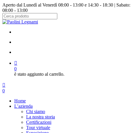
Salta
Aperto dal Lunedì al Venerdì 08:00 - 13:00 e 14:30 - 18:30 | Sabato:
al
08:00 - 13:00
contenuto
principale
Chiudi
ricerca
facebook
instagram
cerca
account
0
è stato aggiunto al carrello.
Menu
cerca
account
0
Menu
Home
L’azienda
Chi siamo
La nostra storia
Certificazioni
Tour virtuale
Esposizione