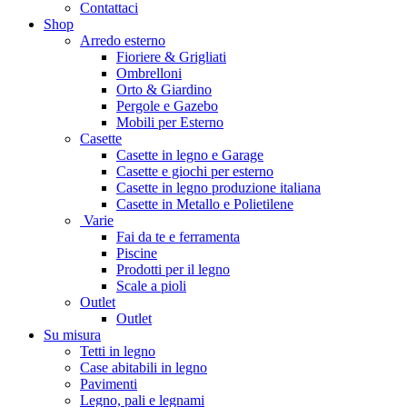
Contattaci
Shop
Arredo esterno
Fioriere & Grigliati
Ombrelloni
Orto & Giardino
Pergole e Gazebo
Mobili per Esterno
Casette
Casette in legno e Garage
Casette e giochi per esterno
Casette in legno produzione italiana
Casette in Metallo e Polietilene
Varie
Fai da te e ferramenta
Piscine
Prodotti per il legno
Scale a pioli
Outlet
Outlet
Su misura
Tetti in legno
Case abitabili in legno
Pavimenti
Legno, pali e legnami