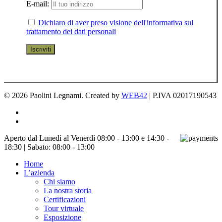
E-mail:
Dichiaro di aver preso visione dell'informativa sul
trattamento dei dati personali
© 2026 Paolini Legnami. Created by
WEB42
| P.IVA 02017190543
facebook
instagram
Chiudi
Aperto dal Lunedì al Venerdì 08:00 - 13:00 e 14:30 -
menu
18:30 | Sabato: 08:00 - 13:00
Home
L’azienda
Chi siamo
La nostra storia
Certificazioni
Tour virtuale
Esposizione