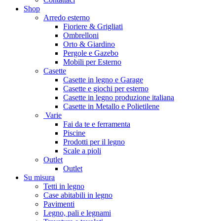
Shop
Arredo esterno
Fioriere & Grigliati
Ombrelloni
Orto & Giardino
Pergole e Gazebo
Mobili per Esterno
Casette
Casette in legno e Garage
Casette e giochi per esterno
Casette in legno produzione italiana
Casette in Metallo e Polietilene
Varie
Fai da te e ferramenta
Piscine
Prodotti per il legno
Scale a pioli
Outlet
Outlet
Su misura
Tetti in legno
Case abitabili in legno
Pavimenti
Legno, pali e legnami