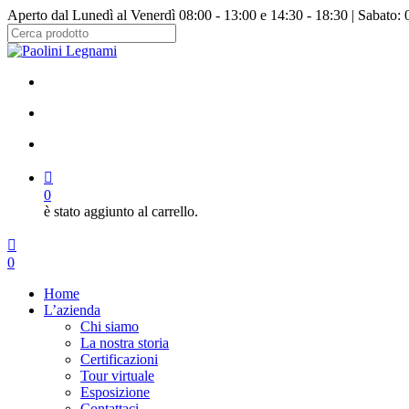
Salta
Aperto dal Lunedì al Venerdì 08:00 - 13:00 e 14:30 - 18:30 | Sabato: 
al
contenuto
Chiudi
principale
ricerca
facebook
instagram
cerca
account
0
è stato aggiunto al carrello.
Menu
cerca
account
0
Menu
Home
L’azienda
Chi siamo
La nostra storia
Certificazioni
Tour virtuale
Esposizione
Contattaci