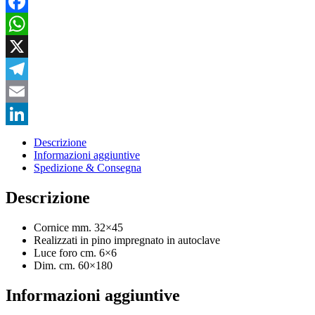
Facebook
WhatsApp
X
Telegram
Email
LinkedIn
Descrizione
Informazioni aggiuntive
Spedizione & Consegna
Descrizione
Cornice mm. 32×45
Realizzati in pino impregnato in autoclave
Luce foro cm. 6×6
Dim. cm. 60×180
Informazioni aggiuntive