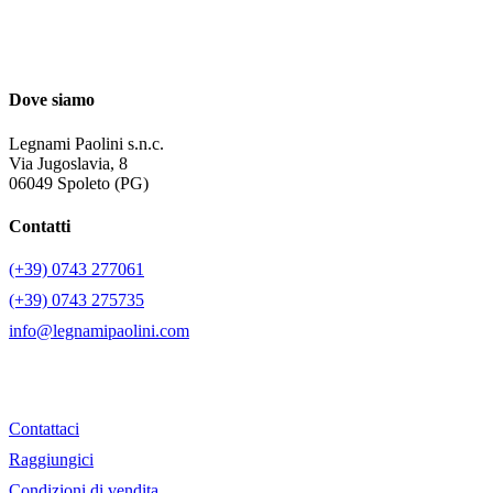
Dove siamo
Legnami Paolini s.n.c.
Via Jugoslavia, 8
06049 Spoleto (PG)
Contatti
(+39) 0743 277061
(+39) 0743 275735
info@legnamipaolini.com
Contattaci
Raggiungici
Condizioni di vendita