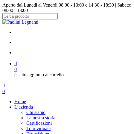
Salta
Aperto dal Lunedì al Venerdì 08:00 - 13:00 e 14:30 - 18:30 | Sabato:
al
08:00 - 13:00
contenuto
principale
Chiudi
ricerca
facebook
instagram
cerca
account
0
è stato aggiunto al carrello.
Menu
cerca
account
0
Menu
Home
L’azienda
Chi siamo
La nostra storia
Certificazioni
Tour virtuale
Esposizione