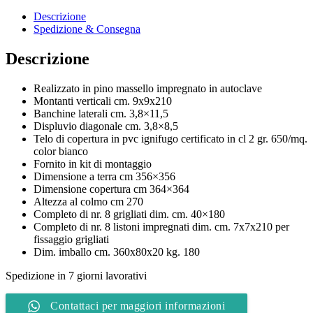
LinkedIn
Descrizione
Spedizione & Consegna
Descrizione
Realizzato in pino massello impregnato in autoclave
Montanti verticali cm. 9x9x210
Banchine laterali cm. 3,8×11,5
Displuvio diagonale cm. 3,8×8,5
Telo di copertura in pvc ignifugo certificato in cl 2 gr. 650/mq.
color bianco
Fornito in kit di montaggio
Dimensione a terra cm 356×356
Dimensione copertura cm 364×364
Altezza al colmo cm 270
Completo di nr. 8 grigliati dim. cm. 40×180
Completo di nr. 8 listoni impregnati dim. cm. 7x7x210 per
fissaggio grigliati
Dim. imballo cm. 360x80x20 kg. 180
Spedizione in 7 giorni lavorativi
Contattaci per maggiori informazioni