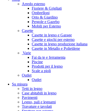
Arredo esterno
Fioriere & Grigliati
Ombrelloni
Orto & Giardino
Pergole e Gazebo
Mobili per Esterno
Casette
Casette in legno e Garage
Casette e giochi per esterno
Casette in legno produzione italiana
Casette in Metallo e Polietilene
Varie
Fai da te e ferramenta
Piscine
Prodotti per il legno
Scale a pioli
Outlet
Outlet
Su misura
Tetti in legno
Case abitabili in legno
Pavimenti
Legno, pali e legnami
Travature e tavolati
Strutture per esterno