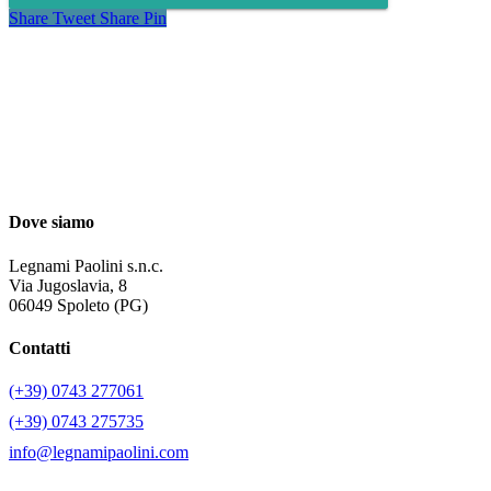
Share
Tweet
Share
Pin
Dove siamo
Legnami Paolini s.n.c.
Via Jugoslavia, 8
06049 Spoleto (PG)
Contatti
(+39) 0743 277061
(+39) 0743 275735
info@legnamipaolini.com