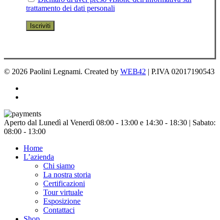
trattamento dei dati personali
© 2026 Paolini Legnami. Created by
WEB42
| P.IVA 02017190543
facebook
instagram
Chiudi
Aperto dal Lunedì al Venerdì 08:00 - 13:00 e 14:30 - 18:30 | Sabato:
menu
08:00 - 13:00
Home
L’azienda
Chi siamo
La nostra storia
Certificazioni
Tour virtuale
Esposizione
Contattaci
Shop