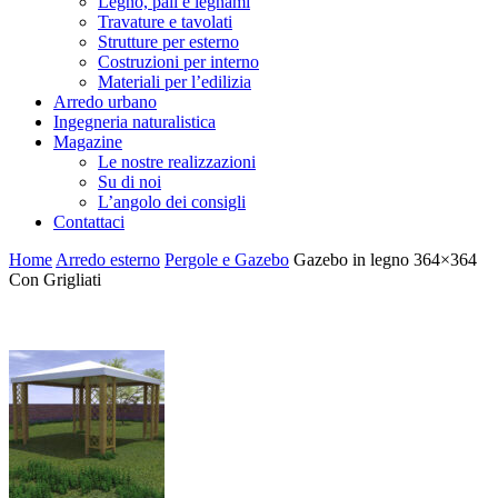
Legno, pali e legnami
Travature e tavolati
Strutture per esterno
Costruzioni per interno
Materiali per l’edilizia
Arredo urbano
Ingegneria naturalistica
Magazine
Le nostre realizzazioni
Su di noi
L’angolo dei consigli
Contattaci
Home
Arredo esterno
Pergole e Gazebo
Gazebo in legno 364×364
Con Grigliati