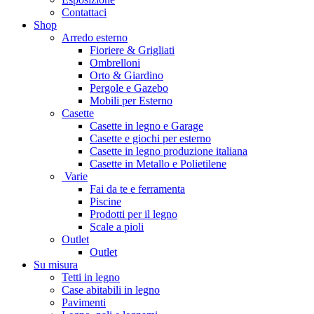
Contattaci
Shop
Arredo esterno
Fioriere & Grigliati
Ombrelloni
Orto & Giardino
Pergole e Gazebo
Mobili per Esterno
Casette
Casette in legno e Garage
Casette e giochi per esterno
Casette in legno produzione italiana
Casette in Metallo e Polietilene
Varie
Fai da te e ferramenta
Piscine
Prodotti per il legno
Scale a pioli
Outlet
Outlet
Su misura
Tetti in legno
Case abitabili in legno
Pavimenti