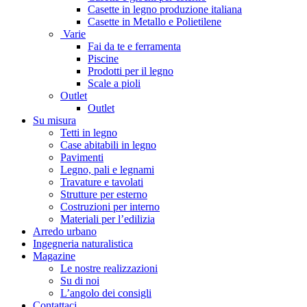
Casette in legno produzione italiana
Casette in Metallo e Polietilene
Varie
Fai da te e ferramenta
Piscine
Prodotti per il legno
Scale a pioli
Outlet
Outlet
Su misura
Tetti in legno
Case abitabili in legno
Pavimenti
Legno, pali e legnami
Travature e tavolati
Strutture per esterno
Costruzioni per interno
Materiali per l’edilizia
Arredo urbano
Ingegneria naturalistica
Magazine
Le nostre realizzazioni
Su di noi
L’angolo dei consigli
Contattaci