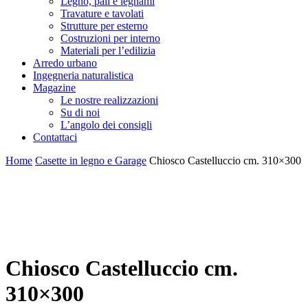
Legno, pali e legnami
Travature e tavolati
Strutture per esterno
Costruzioni per interno
Materiali per l’edilizia
Arredo urbano
Ingegneria naturalistica
Magazine
Le nostre realizzazioni
Su di noi
L’angolo dei consigli
Contattaci
Home
Casette in legno e Garage
Chiosco Castelluccio cm. 310×300
Chiosco Castelluccio cm.
310×300