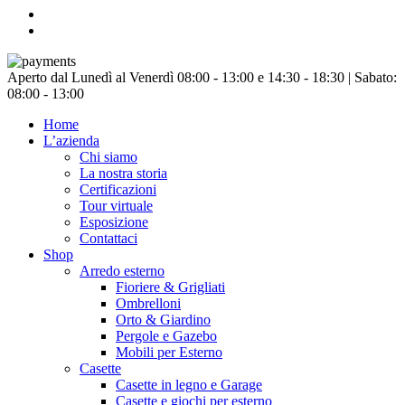
facebook
instagram
Chiudi
Aperto dal Lunedì al Venerdì 08:00 - 13:00 e 14:30 - 18:30 | Sabato:
menu
08:00 - 13:00
Home
L’azienda
Chi siamo
La nostra storia
Certificazioni
Tour virtuale
Esposizione
Contattaci
Shop
Arredo esterno
Fioriere & Grigliati
Ombrelloni
Orto & Giardino
Pergole e Gazebo
Mobili per Esterno
Casette
Casette in legno e Garage
Casette e giochi per esterno