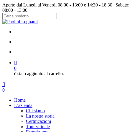
Salta
Aperto dal Lunedì al Venerdì 08:00 - 13:00 e 14:30 - 18:30 | Sabato:
al
08:00 - 13:00
contenuto
principale
Chiudi
ricerca
facebook
instagram
cerca
account
0
è stato aggiunto al carrello.
Menu
cerca
account
0
Menu
Home
L’azienda
Chi siamo
La nostra storia
Certificazioni
Tour virtuale
Esposizione