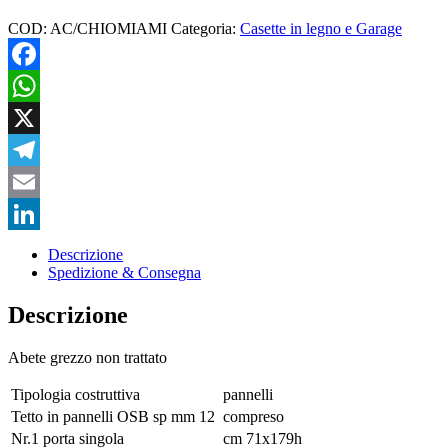
COD:
AC/CHIOMIAMI
Categoria:
Casette in legno e Garage
Facebook
WhatsApp
X
Telegram
Email
LinkedIn
Descrizione
Spedizione & Consegna
Descrizione
Abete grezzo non trattato
Tipologia costruttiva
pannelli
Tetto in pannelli OSB sp mm 12
compreso
Nr.1 porta singola
cm 71x179h