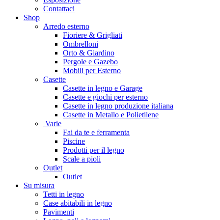
Contattaci
Shop
Arredo esterno
Fioriere & Grigliati
Ombrelloni
Orto & Giardino
Pergole e Gazebo
Mobili per Esterno
Casette
Casette in legno e Garage
Casette e giochi per esterno
Casette in legno produzione italiana
Casette in Metallo e Polietilene
Varie
Fai da te e ferramenta
Piscine
Prodotti per il legno
Scale a pioli
Outlet
Outlet
Su misura
Tetti in legno
Case abitabili in legno
Pavimenti