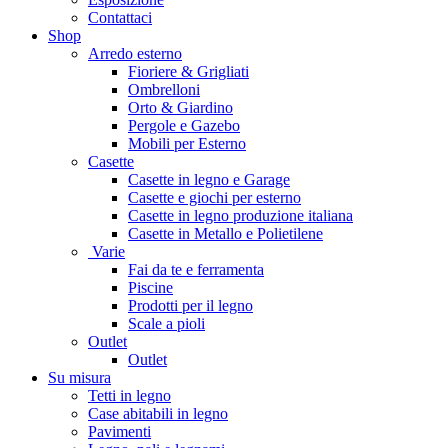
Contattaci
Shop
Arredo esterno
Fioriere & Grigliati
Ombrelloni
Orto & Giardino
Pergole e Gazebo
Mobili per Esterno
Casette
Casette in legno e Garage
Casette e giochi per esterno
Casette in legno produzione italiana
Casette in Metallo e Polietilene
Varie
Fai da te e ferramenta
Piscine
Prodotti per il legno
Scale a pioli
Outlet
Outlet
Su misura
Tetti in legno
Case abitabili in legno
Pavimenti