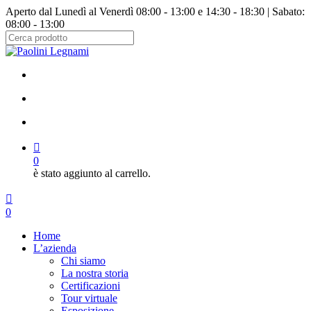
Salta
Aperto dal Lunedì al Venerdì 08:00 - 13:00 e 14:30 - 18:30 | Sabato:
al
08:00 - 13:00
contenuto
principale
Chiudi
ricerca
facebook
instagram
cerca
account
0
è stato aggiunto al carrello.
Menu
cerca
account
0
Menu
Home
L’azienda
Chi siamo
La nostra storia
Certificazioni
Tour virtuale
Esposizione