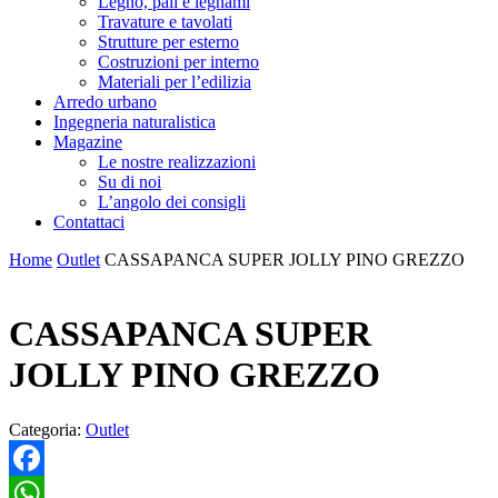
Legno, pali e legnami
Travature e tavolati
Strutture per esterno
Costruzioni per interno
Materiali per l’edilizia
Arredo urbano
Ingegneria naturalistica
Magazine
Le nostre realizzazioni
Su di noi
L’angolo dei consigli
Contattaci
Home
Outlet
CASSAPANCA SUPER JOLLY PINO GREZZO
CASSAPANCA SUPER
JOLLY PINO GREZZO
Categoria:
Outlet
Facebook