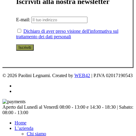
Iscriviti alla nostra newsletter
E-mail:
Dichiaro di aver preso visione dell'informativa sul
trattamento dei dati personali
© 2026 Paolini Legnami. Created by
WEB42
| P.IVA 02017190543
facebook
instagram
Chiudi
Aperto dal Lunedì al Venerdì 08:00 - 13:00 e 14:30 - 18:30 | Sabato:
menu
08:00 - 13:00
Home
L’azienda
Chi siamo