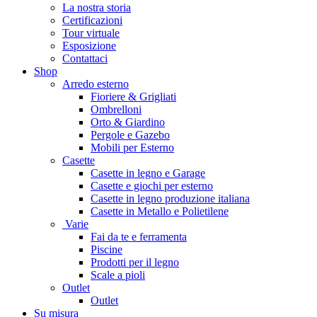
La nostra storia
Certificazioni
Tour virtuale
Esposizione
Contattaci
Shop
Arredo esterno
Fioriere & Grigliati
Ombrelloni
Orto & Giardino
Pergole e Gazebo
Mobili per Esterno
Casette
Casette in legno e Garage
Casette e giochi per esterno
Casette in legno produzione italiana
Casette in Metallo e Polietilene
Varie
Fai da te e ferramenta
Piscine
Prodotti per il legno
Scale a pioli
Outlet
Outlet
Su misura