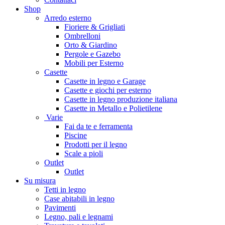
Shop
Arredo esterno
Fioriere & Grigliati
Ombrelloni
Orto & Giardino
Pergole e Gazebo
Mobili per Esterno
Casette
Casette in legno e Garage
Casette e giochi per esterno
Casette in legno produzione italiana
Casette in Metallo e Polietilene
Varie
Fai da te e ferramenta
Piscine
Prodotti per il legno
Scale a pioli
Outlet
Outlet
Su misura
Tetti in legno
Case abitabili in legno
Pavimenti
Legno, pali e legnami