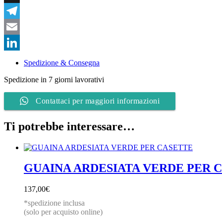
quantità
X
Telegram
Email
LinkedIn
Spedizione & Consegna
Spedizione in 7 giorni lavorativi
Contattaci per maggiori informazioni
Ti potrebbe interessare…
GUAINA ARDESIATA VERDE PER 
137,00
€
*spedizione inclusa
(solo per acquisto online)