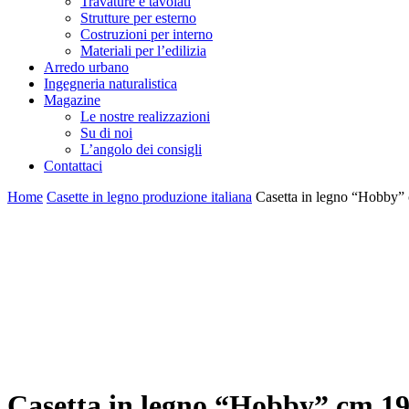
Travature e tavolati
Strutture per esterno
Costruzioni per interno
Materiali per l’edilizia
Arredo urbano
Ingegneria naturalistica
Magazine
Le nostre realizzazioni
Su di noi
L’angolo dei consigli
Contattaci
Home
Casette in legno produzione italiana
Casetta in legno “Hobby”
Casetta in legno “Hobby” cm 1