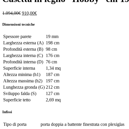
Il
Il
1.094,00
€
910,00
€
prezzo
prezzo
originale
attuale
Dimensioni tecniche
era:
è:
1.094,00€.
910,00€.
Spessore parete
19 mm
Larghezza esterna (A)
198 cm
Profondità esterna (B)
98 cm
Larghezza interna (C)
176 cm
Profondità interna (D)
76 cm
Superficie interna
1,34 mq
Altezza minima (h1)
187 cm
Altezza massima (h2)
197 cm
Lunghezza gronda (G)
212 cm
Sviluppo falda (S)
127 cm
Superficie tetto
2,69 mq
Infissi
Tipo di porta
porta doppia a battente finestrata con plexiglas