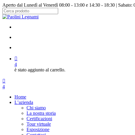
Salta
Aperto dal Lunedì al Venerdì 08:00 - 13:00 e 14:30 - 18:30 | Sabato: 
al
contenuto
Chiudi
principale
ricerca
facebook
instagram
cerca
account
4
è stato aggiunto al carrello.
Menu
cerca
account
4
Menu
Home
L’azienda
Chi siamo
La nostra storia
Certificazioni
Tour virtuale
Esposizione
Contattaci