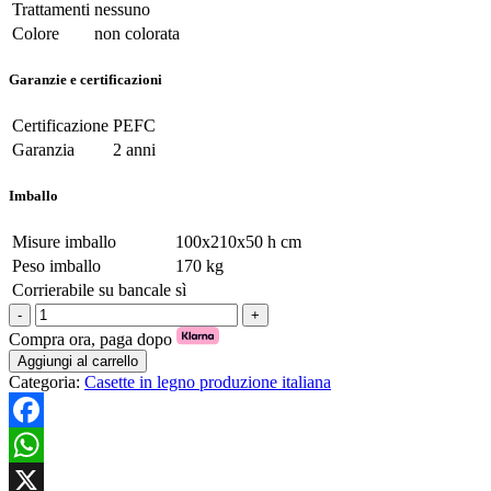
Trattamenti
nessuno
Colore
non colorata
Garanzie e certificazioni
Certificazione
PEFC
Garanzia
2 anni
Imballo
Misure imballo
100x210x50 h cm
Peso imballo
170 kg
Corrierabile su bancale
sì
Casetta
in
Compra ora, paga dopo
legno
Aggiungi al carrello
"Hobby"
Categoria:
Casette in legno produzione italiana
cm
198x98
con
Facebook
pavimento
e
WhatsApp
guaina