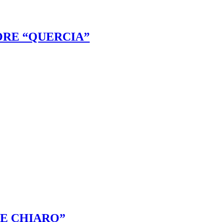
RE “QUERCIA”
E CHIARO”