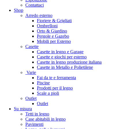
Contattaci
Shop
Arredo esterno
Fioriere & Grigliati
Ombrelloni
Orto & Giardino
Pergole e Gazebo
Mobili per Esterno
Casette
Casette in legno e Garage
Casette e giochi per esterno
Casette in legno produzione italiana
Casette in Metallo e Polietilene
Varie
Fai da te e ferramenta
Piscine
Prodotti per il legno
Scale a pioli
Outlet
Outlet
Su misura
Tetti in legno
Case abitabili in legno
Pavimenti