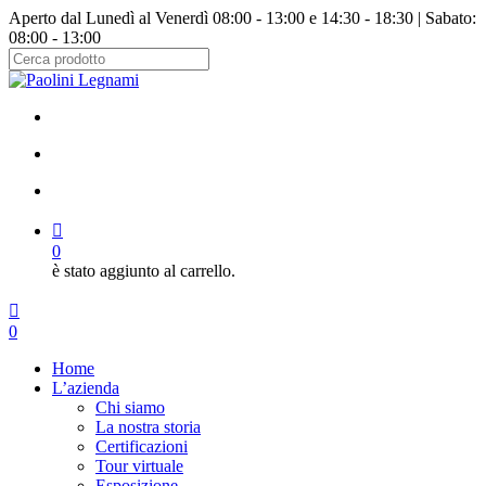
Salta
Aperto dal Lunedì al Venerdì 08:00 - 13:00 e 14:30 - 18:30 | Sabato:
al
08:00 - 13:00
contenuto
principale
Chiudi
ricerca
facebook
instagram
cerca
account
0
è stato aggiunto al carrello.
Menu
cerca
account
0
Menu
Home
L’azienda
Chi siamo
La nostra storia
Certificazioni
Tour virtuale
Esposizione