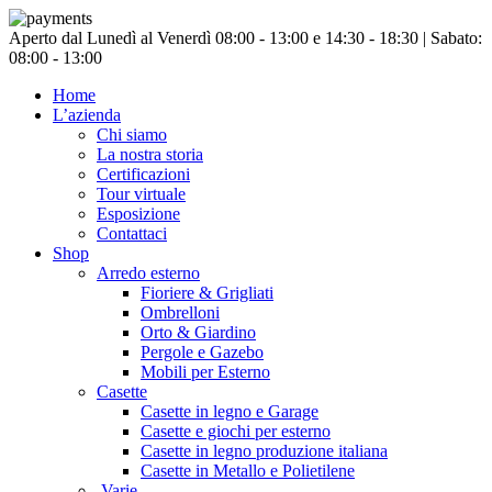
Chiudi
Aperto dal Lunedì al Venerdì 08:00 - 13:00 e 14:30 - 18:30 | Sabato:
menu
08:00 - 13:00
Home
L’azienda
Chi siamo
La nostra storia
Certificazioni
Tour virtuale
Esposizione
Contattaci
Shop
Arredo esterno
Fioriere & Grigliati
Ombrelloni
Orto & Giardino
Pergole e Gazebo
Mobili per Esterno
Casette
Casette in legno e Garage
Casette e giochi per esterno
Casette in legno produzione italiana
Casette in Metallo e Polietilene
Varie