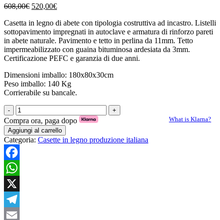
Il
Il
608,00
€
520,00
€
prezzo
prezzo
Casetta in legno di abete con tipologia costruttiva ad incastro. Listelli
originale
attuale
sottopavimento impregnati in autoclave e armatura di rinforzo pareti
era:
è:
in abete naturale. Pavimento e tetto in perlina da 11mm. Tetto
608,00€.
520,00€.
impermeabilizzato con guaina bituminosa ardesiata da 3mm.
Certificazione PEFC e garanzia di due anni.
Dimensioni imballo: 180x80x30cm
Peso imballo: 140 Kg
Corrierabile su bancale.
Casetta
in
What is Klarna?
Compra ora, paga dopo
legno
Aggiungi al carrello
Arturo
Categoria:
Casette in legno produzione italiana
98x64
con
pavimento
Facebook
e
guaina
WhatsApp
quantità
X
Telegram