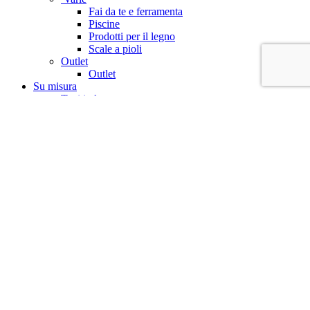
Fai da te e ferramenta
Piscine
Prodotti per il legno
Scale a pioli
Outlet
Outlet
Su misura
Tetti in legno
Case abitabili in legno
Pavimenti
Legno, pali e legnami
Travature e tavolati
Strutture per esterno
Costruzioni per interno
Materiali per l’edilizia
Arredo urbano
Ingegneria naturalistica
Magazine
Le nostre realizzazioni
Su di noi
L’angolo dei consigli
Contattaci
facebook
instagram