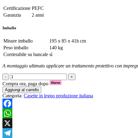
Certificazione
PEFC
Garanzia
2 anni
Imballo
Misure imballo
195 x 85 x 41h cm
Peso imballo
140 kg
Corrierabile su bancale
sì
A montaggio ultimato applicare un trattamento protettivo con impreg
Casetta
in
Compra ora, paga dopo
legno
Aggiungi al carrello
addossata
Categoria:
Casette in legno produzione italiana
cm
146x98
con
Facebook
pavimento
e
WhatsApp
guaina
quantità
X