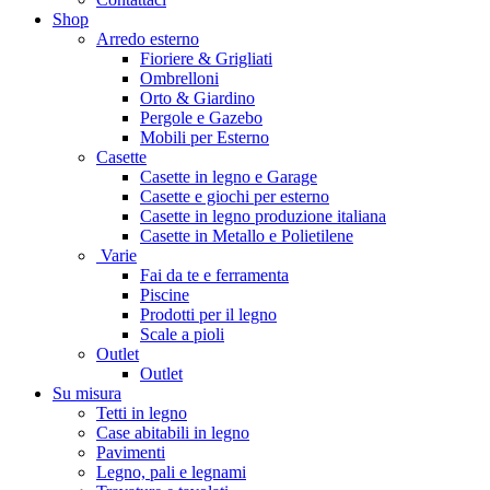
Shop
Arredo esterno
Fioriere & Grigliati
Ombrelloni
Orto & Giardino
Pergole e Gazebo
Mobili per Esterno
Casette
Casette in legno e Garage
Casette e giochi per esterno
Casette in legno produzione italiana
Casette in Metallo e Polietilene
Varie
Fai da te e ferramenta
Piscine
Prodotti per il legno
Scale a pioli
Outlet
Outlet
Su misura
Tetti in legno
Case abitabili in legno
Pavimenti
Legno, pali e legnami