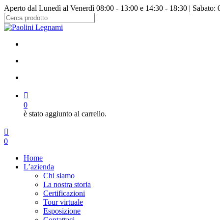
Salta
Aperto dal Lunedì al Venerdì 08:00 - 13:00 e 14:30 - 18:30 | Sabato: 
al
contenuto
Chiudi
principale
ricerca
facebook
instagram
cerca
account
0
è stato aggiunto al carrello.
Menu
cerca
account
0
Menu
Home
L’azienda
Chi siamo
La nostra storia
Certificazioni
Tour virtuale
Esposizione
Contattaci