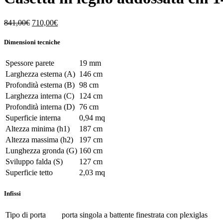
Il
Il
841,00
€
710,00
€
prezzo
prezzo
originale
attuale
Dimensioni tecniche
era:
è:
841,00€.
710,00€.
Spessore parete
19 mm
Larghezza esterna (A)
146 cm
Profondità esterna (B)
98 cm
Larghezza interna (C)
124 cm
Profondità interna (D)
76 cm
Superficie interna
0,94 mq
Altezza minima (h1)
187 cm
Altezza massima (h2)
197 cm
Lunghezza gronda (G)
160 cm
Sviluppo falda (S)
127 cm
Superficie tetto
2,03 mq
Infissi
Tipo di porta
porta singola a battente finestrata con plexiglas